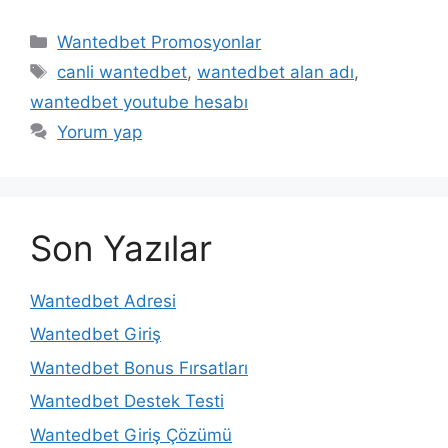
Kategoriler
Wantedbet Promosyonlar
Etiketler
canli wantedbet
,
wantedbet alan adı
,
wantedbet youtube hesabı
Yorum yap
Son Yazılar
Wantedbet Adresi
Wantedbet Giriş
Wantedbet Bonus Fırsatları
Wantedbet Destek Testi
Wantedbet Giriş Çözümü