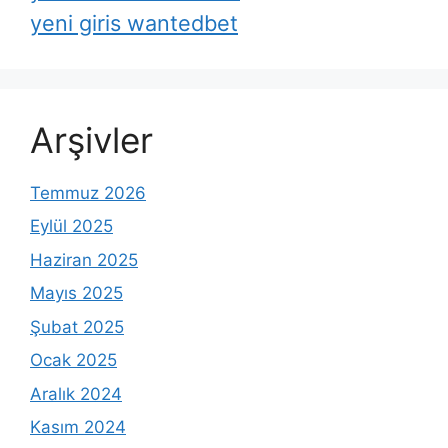
yeni giris wantedbet
Arşivler
Temmuz 2026
Eylül 2025
Haziran 2025
Mayıs 2025
Şubat 2025
Ocak 2025
Aralık 2024
Kasım 2024