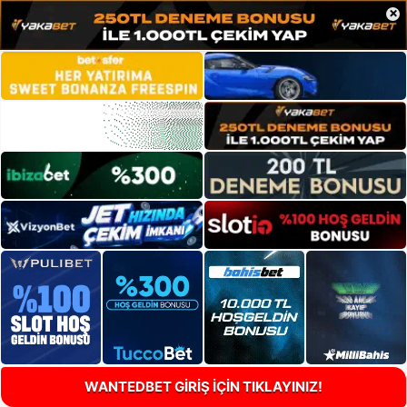
×
WANTEDBET GİRİŞ İÇİN TIKLAYINIZ!