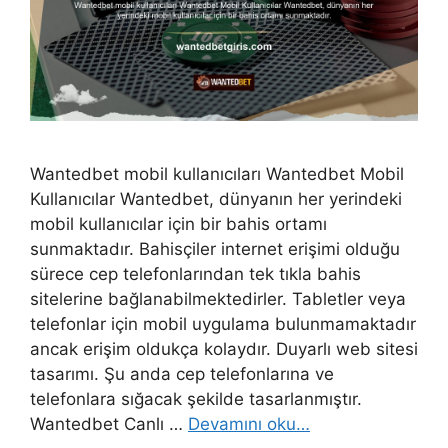
Wantedbet mobil kullanıcıları Wantedbet Mobil
Kullanıcılar Wantedbet, dünyanın her yerindeki
mobil kullanıcılar için bir bahis ortamı
sunmaktadır. Bahisçiler internet erişimi olduğu
sürece cep telefonlarından tek tıkla bahis
sitelerine bağlanabilmektedirler. Tabletler veya
telefonlar için mobil uygulama bulunmamaktadır
ancak erişim oldukça kolaydır. Duyarlı web sitesi
tasarımı. Şu anda cep telefonlarına ve
telefonlara sığacak şekilde tasarlanmıştır.
Wantedbet Canlı …
Devamını oku…