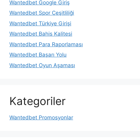
Wantedbet Google Giriş
Wantedbet Spor Çeşitliliği
Wantedbet Türkiye Girişi
Wantedbet Bahis Kalitesi
Wantedbet Para Raporlaması
Wantedbet Başarı Yolu
Wantedbet Oyun Aşaması
Kategoriler
Wantedbet Promosyonlar