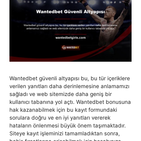
Wantedbet güvenli altyapısı bu, bu tür içeriklere
verilen yanıtları daha derinlemesine anlamamızı
sağladı ve web sitemizde daha geniş bir
kullanıcı tabanına yol açtı. Wantedbet bonusuna
hak kazanabilmek için bu kayıt formundaki
sorulara doğru ve en iyi yanıtları vererek
hataların önlenmesi büyük önem taşımaktadır.
Siteye kayıt işleminizi tamamladıktan sonra,