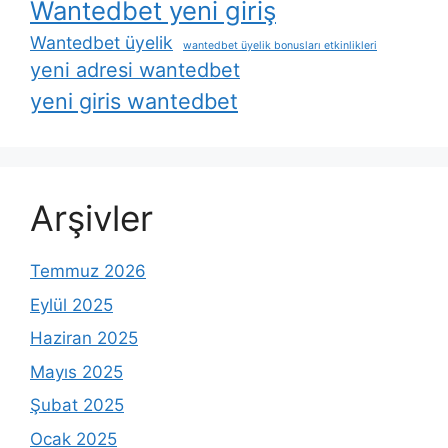
Wantedbet yeni giriş
Wantedbet üyelik
wantedbet üyelik bonusları etkinlikleri
yeni adresi wantedbet
yeni giris wantedbet
Arşivler
Temmuz 2026
Eylül 2025
Haziran 2025
Mayıs 2025
Şubat 2025
Ocak 2025