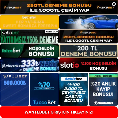
×
WANTEDBET GİRİŞ İÇİN TIKLAYINIZ!