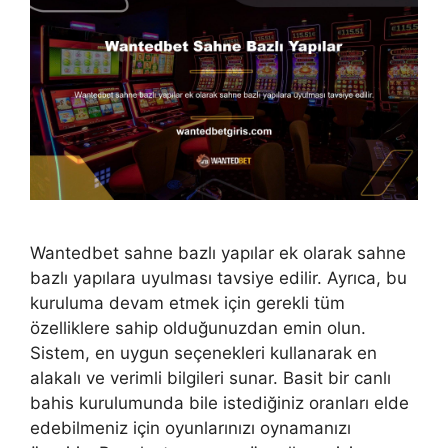
Wantedbet sahne bazlı yapılar ek olarak sahne
bazlı yapılara uyulması tavsiye edilir. Ayrıca, bu
kuruluma devam etmek için gerekli tüm
özelliklere sahip olduğunuzdan emin olun.
Sistem, en uygun seçenekleri kullanarak en
alakalı ve verimli bilgileri sunar. Basit bir canlı
bahis kurulumunda bile istediğiniz oranları elde
edebilmeniz için oyunlarınızı oynamanızı