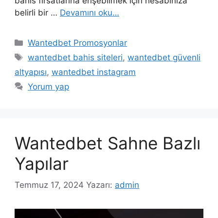
bahis fırsatlarına erişebilmek için hesabınıza
belirli bir …
Devamını oku…
Kategoriler
Wantedbet Promosyonlar
Etiketler
wantedbet bahis siteleri
,
wantedbet güvenli
altyapısı
,
wantedbet instagram
Yorum yap
Wantedbet Sahne Bazlı
Yapılar
Temmuz 17, 2024
Yazarı:
admin