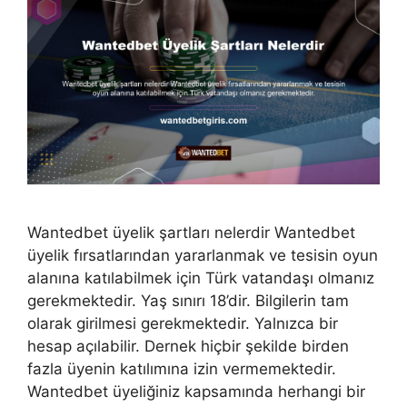
Wantedbet üyelik şartları nelerdir Wantedbet
üyelik fırsatlarından yararlanmak ve tesisin oyun
alanına katılabilmek için Türk vatandaşı olmanız
gerekmektedir. Yaş sınırı 18’dir. Bilgilerin tam
olarak girilmesi gerekmektedir. Yalnızca bir
hesap açılabilir. Dernek hiçbir şekilde birden
fazla üyenin katılımına izin vermemektedir.
Wantedbet üyeliğiniz kapsamında herhangi bir