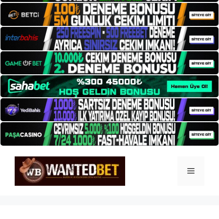
İçeriğe
atla
Menü