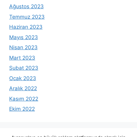
Ağustos 2023
Temmuz 2023
Haziran 2023
Mayıs 2023
Nisan 2023
Mart 2023
Şubat 2023
Ocak 2023
Aralık 2022
Kasım 2022
Ekim 2022