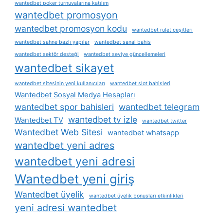
wantedbet poker turnuvalarına katılım
wantedbet promosyon
wantedbet promosyon kodu
wantedbet rulet çeşitleri
wantedbet sahne bazlı yapılar
wantedbet sanal bahis
wantedbet sektör desteği
wantedbet seviye güncellemeleri
wantedbet sikayet
wantedbet sitesinin yeni kullanıcıları
wantedbet slot bahisleri
Wantedbet Sosyal Medya Hesapları
wantedbet spor bahisleri
wantedbet telegram
wantedbet tv izle
Wantedbet TV
wantedbet twitter
Wantedbet Web Sitesi
wantedbet whatsapp
wantedbet yeni adres
wantedbet yeni adresi
Wantedbet yeni giriş
Wantedbet üyelik
wantedbet üyelik bonusları etkinlikleri
yeni adresi wantedbet