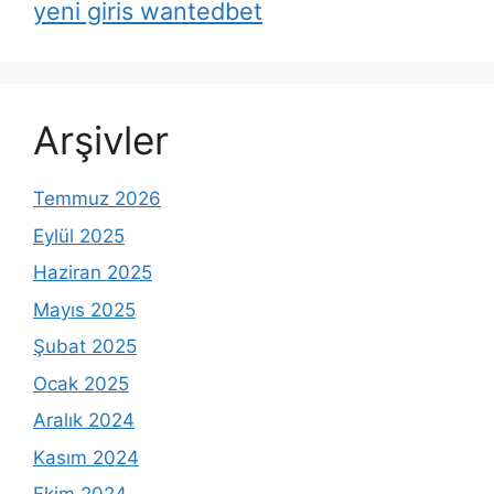
yeni giris wantedbet
Arşivler
Temmuz 2026
Eylül 2025
Haziran 2025
Mayıs 2025
Şubat 2025
Ocak 2025
Aralık 2024
Kasım 2024