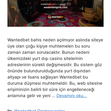
Wantedbet bahis neden açılmıyor aslında siteye
üye olan çoğu kişiye muhtemelen bu soru
zaman zaman sorulacaktır. Bunun nedeni
ülkemizdeki yurt dışı casino sitelerinin
adreslerinin sürekli değişmesidir. Bu sistem göz
önünde bulundurulduğunda yurt dışından
altyapı ve lisans sağlayan Wantedbet bu
duruma düşmesi muhtemeldir. Bu, web sitesine
erişiminizin belirli bir süre için engelleneceği
anlamına gelir ve yeni …
Devamını oku…
Kategoriler