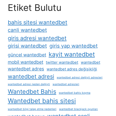
Etiket Bulutu
bahis sitesi wantedbet
canli wantedbet
giris adresi wantedbet
girisi wantedbet
giris yap wantedbet
kayit wantedbet
güncel wantedbet
mobil wantedbet
twitter wantedbet
wantedbet
wantedbet adres
wantedbet adres değişikliği
wantedbet adresi
wantedbet adresi değişti adresleri
wantedbet adresi neden değişti
wantedbet adresleri
Wantedbet Bahis
wantedbet bahis koyma
Wantedbet bahis sitesi
wantedbet bilgi talep etme nedenleri
wantedbet blackjack oyunları