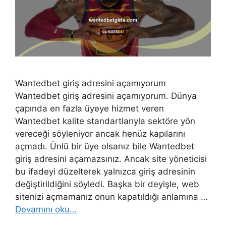
Wantedbet giriş adresini açamıyorum
Wantedbet giriş adresini açamıyorum. Dünya
çapında en fazla üyeye hizmet veren
Wantedbet kalite standartlarıyla sektöre yön
vereceği söyleniyor ancak henüz kapılarını
açmadı. Ünlü bir üye olsanız bile Wantedbet
giriş adresini açamazsınız. Ancak site yöneticisi
bu ifadeyi düzelterek yalnızca giriş adresinin
değiştirildiğini söyledi. Başka bir deyişle, web
sitenizi açmamanız onun kapatıldığı anlamına …
Devamını oku…