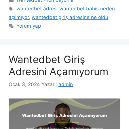
Wantedbet Promosyonlar
Etiketler
wantedbet adres
,
wantedbet bahis neden
açılmıyor
,
wantedbet giriş adresine ne oldu
Yorum yap
Wantedbet Giriş
Adresini Açamıyorum
Ocak 3, 2024
Yazarı:
admin