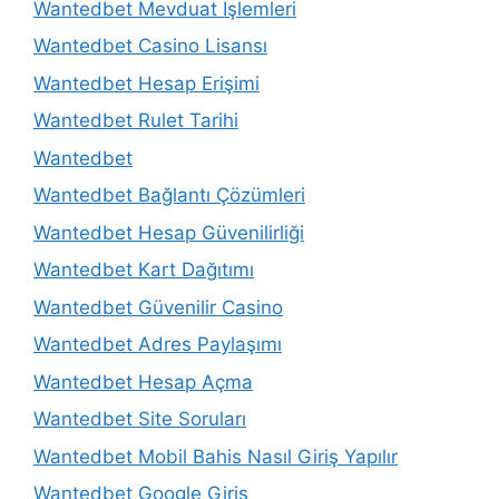
Wantedbet Mevduat İşlemleri
Wantedbet Casino Lisansı
Wantedbet Hesap Erişimi
Wantedbet Rulet Tarihi
Wantedbet
Wantedbet Bağlantı Çözümleri
Wantedbet Hesap Güvenilirliği
Wantedbet Kart Dağıtımı
Wantedbet Güvenilir Casino
Wantedbet Adres Paylaşımı
Wantedbet Hesap Açma
Wantedbet Site Soruları
Wantedbet Mobil Bahis Nasıl Giriş Yapılır
Wantedbet Google Giriş