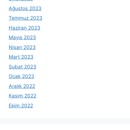
Ağustos 2023
Temmuz 2023
Haziran 2023
Mayıs 2023
Nisan 2023
Mart 2023
Şubat 2023
Ocak 2023
Aralık 2022
Kasım 2022
Ekim 2022