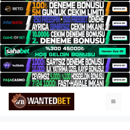
İçeriğe
atla
Menü