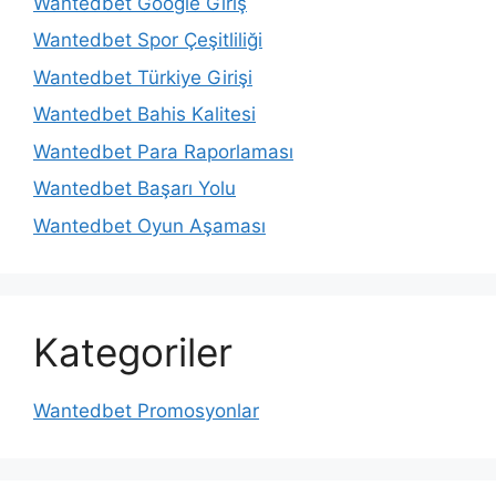
Wantedbet Google Giriş
Wantedbet Spor Çeşitliliği
Wantedbet Türkiye Girişi
Wantedbet Bahis Kalitesi
Wantedbet Para Raporlaması
Wantedbet Başarı Yolu
Wantedbet Oyun Aşaması
Kategoriler
Wantedbet Promosyonlar