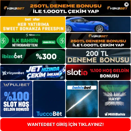
×
WANTEDBET GİRİŞ İÇİN TIKLAYINIZ!