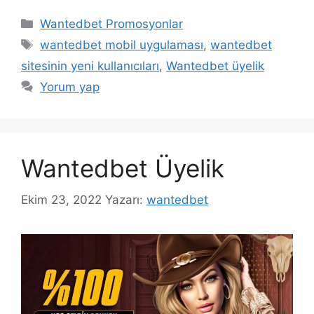
Kategoriler
Wantedbet Promosyonlar
Etiketler
wantedbet mobil uygulaması
,
wantedbet
sitesinin yeni kullanıcıları
,
Wantedbet üyelik
Yorum yap
Wantedbet Üyelik
Ekim 23, 2022
Yazarı:
wantedbet