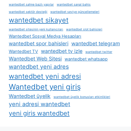
wantedbet sahne bazlı yapılar
wantedbet sanal bahis
wantedbet sektör desteği
wantedbet seviye güncellemeleri
wantedbet sikayet
wantedbet sitesinin yeni kullanıcıları
wantedbet slot bahisleri
Wantedbet Sosyal Medya Hesapları
wantedbet spor bahisleri
wantedbet telegram
wantedbet tv izle
Wantedbet TV
wantedbet twitter
Wantedbet Web Sitesi
wantedbet whatsapp
wantedbet yeni adres
wantedbet yeni adresi
Wantedbet yeni giriş
Wantedbet üyelik
wantedbet üyelik bonusları etkinlikleri
yeni adresi wantedbet
yeni giris wantedbet