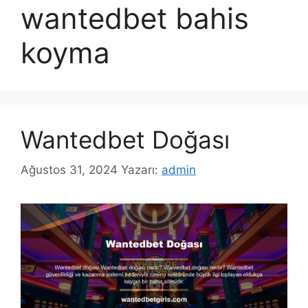
wantedbet bahis
koyma
Wantedbet Doğası
Ağustos 31, 2024
Yazarı:
admin