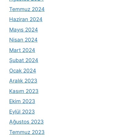
Temmuz 2024
Haziran 2024
Mayıs 2024
Nisan 2024
Mart 2024
Şubat 2024
Ocak 2024
Aralık 2023
Kasım 2023
Ekim 2023
Eylül 2023
Ağustos 2023
Temmuz 2023