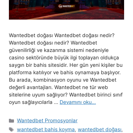
Wantedbet doğası Wantedbet doğası nedir?
Wantedbet doğası nedir? Wantedbet
güvenilirliği ve kazanma sistemi nedeniyle
casino sektöründe büyük ilgi toplayan oldukça
saygın bir bahis sitesidir. Her gün yeni kişiler bu
platforma katılıyor ve bahis oynamaya başlıyor.
Bu arada, kombinasyon oyunu ve Wantedbet
değerli avantajları. Wantedbet ne tür web
sitelerine uyum sağlıyor? Wantedbet birinci sınıf
oyun sağlayıcılarla …
Devamını oku…
Kategoriler
Wantedbet Promosyonlar
Etiketler
wantedbet bahis koyma
,
wantedbet doğası
,