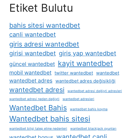
Etiket Bulutu
bahis sitesi wantedbet
canli wantedbet
giris adresi wantedbet
girisi wantedbet
giris yap wantedbet
kayit wantedbet
güncel wantedbet
mobil wantedbet
twitter wantedbet
wantedbet
wantedbet adres
wantedbet adres değişikliği
wantedbet adresi
wantedbet adresi değişti adresleri
wantedbet adresi neden değişti
wantedbet adresleri
Wantedbet Bahis
wantedbet bahis koyma
Wantedbet bahis sitesi
wantedbet bilgi talep etme nedenleri
wantedbet blackjack oyunları
wantedbet canli
wantedbet bonus