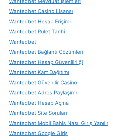
Wantedbet Mevduat İşlemleri
Wantedbet Casino Lisansı
Wantedbet Hesap Erişimi
Wantedbet Rulet Tarihi
Wantedbet
Wantedbet Bağlantı Çözümleri
Wantedbet Hesap Güvenilirliği
Wantedbet Kart Dağıtımı
Wantedbet Güvenilir Casino
Wantedbet Adres Paylaşımı
Wantedbet Hesap Açma
Wantedbet Site Soruları
Wantedbet Mobil Bahis Nasıl Giriş Yapılır
Wantedbet Google Giriş