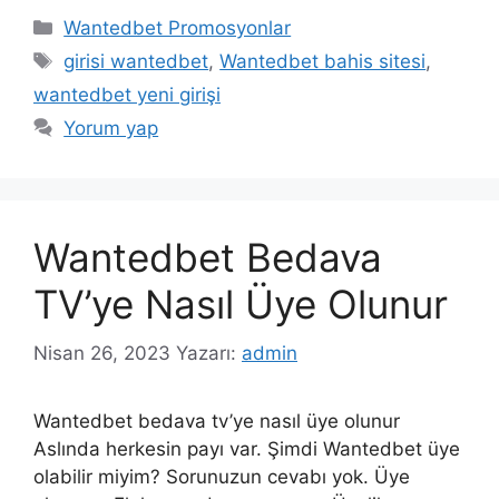
Kategoriler
Wantedbet Promosyonlar
Etiketler
girisi wantedbet
,
Wantedbet bahis sitesi
,
wantedbet yeni girişi
Yorum yap
Wantedbet Bedava
TV’ye Nasıl Üye Olunur
Nisan 26, 2023
Yazarı:
admin
Wantedbet bedava tv’ye nasıl üye olunur
Aslında herkesin payı var. Şimdi Wantedbet üye
olabilir miyim? Sorunuzun cevabı yok. Üye