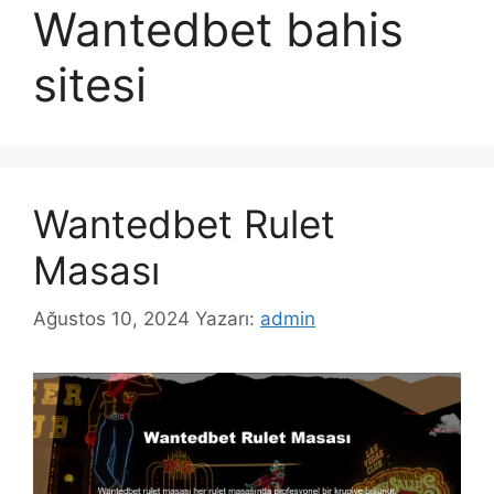
Wantedbet bahis
sitesi
Wantedbet Rulet
Masası
Ağustos 10, 2024
Yazarı:
admin