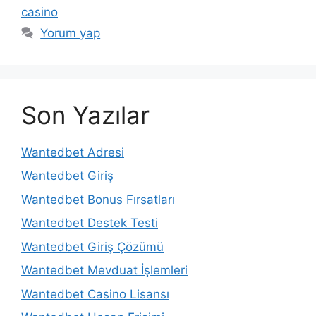
casino
Yorum yap
Son Yazılar
Wantedbet Adresi
Wantedbet Giriş
Wantedbet Bonus Fırsatları
Wantedbet Destek Testi
Wantedbet Giriş Çözümü
Wantedbet Mevduat İşlemleri
Wantedbet Casino Lisansı