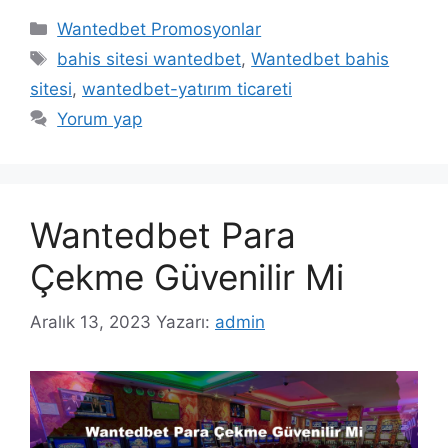
Kategoriler
Wantedbet Promosyonlar
Etiketler
bahis sitesi wantedbet
,
Wantedbet bahis
sitesi
,
wantedbet-yatırım ticareti
Yorum yap
Wantedbet Para
Çekme Güvenilir Mi
Aralık 13, 2023
Yazarı:
admin