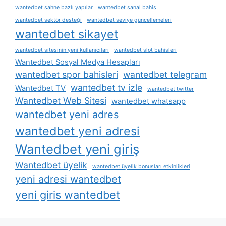
wantedbet sahne bazlı yapılar
wantedbet sanal bahis
wantedbet sektör desteği
wantedbet seviye güncellemeleri
wantedbet sikayet
wantedbet sitesinin yeni kullanıcıları
wantedbet slot bahisleri
Wantedbet Sosyal Medya Hesapları
wantedbet spor bahisleri
wantedbet telegram
wantedbet tv izle
Wantedbet TV
wantedbet twitter
Wantedbet Web Sitesi
wantedbet whatsapp
wantedbet yeni adres
wantedbet yeni adresi
Wantedbet yeni giriş
Wantedbet üyelik
wantedbet üyelik bonusları etkinlikleri
yeni adresi wantedbet
yeni giris wantedbet