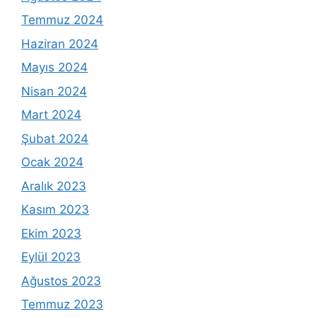
Temmuz 2024
Haziran 2024
Mayıs 2024
Nisan 2024
Mart 2024
Şubat 2024
Ocak 2024
Aralık 2023
Kasım 2023
Ekim 2023
Eylül 2023
Ağustos 2023
Temmuz 2023