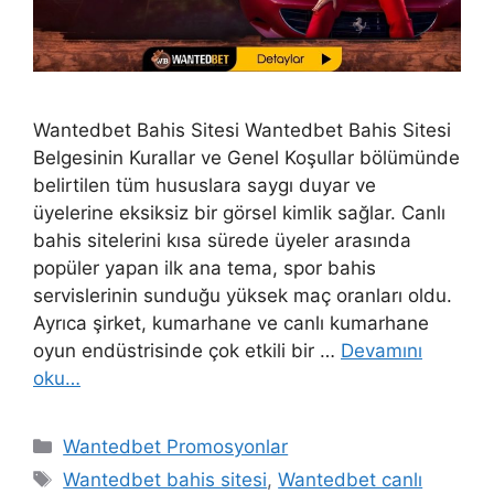
Wantedbet Bahis Sitesi Wantedbet Bahis Sitesi
Belgesinin Kurallar ve Genel Koşullar bölümünde
belirtilen tüm hususlara saygı duyar ve
üyelerine eksiksiz bir görsel kimlik sağlar. Canlı
bahis sitelerini kısa sürede üyeler arasında
popüler yapan ilk ana tema, spor bahis
servislerinin sunduğu yüksek maç oranları oldu.
Ayrıca şirket, kumarhane ve canlı kumarhane
oyun endüstrisinde çok etkili bir …
Devamını
oku…
Kategoriler
Wantedbet Promosyonlar
Etiketler
Wantedbet bahis sitesi
,
Wantedbet canlı