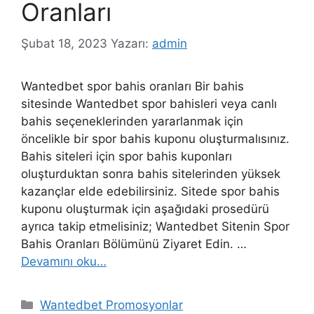
Oranları
Şubat 18, 2023
Yazarı:
admin
Wantedbet spor bahis oranları Bir bahis
sitesinde Wantedbet spor bahisleri veya canlı
bahis seçeneklerinden yararlanmak için
öncelikle bir spor bahis kuponu oluşturmalısınız.
Bahis siteleri için spor bahis kuponları
oluşturduktan sonra bahis sitelerinden yüksek
kazançlar elde edebilirsiniz. Sitede spor bahis
kuponu oluşturmak için aşağıdaki prosedürü
ayrıca takip etmelisiniz; Wantedbet Sitenin Spor
Bahis Oranları Bölümünü Ziyaret Edin. …
Devamını oku…
Kategoriler
Wantedbet Promosyonlar