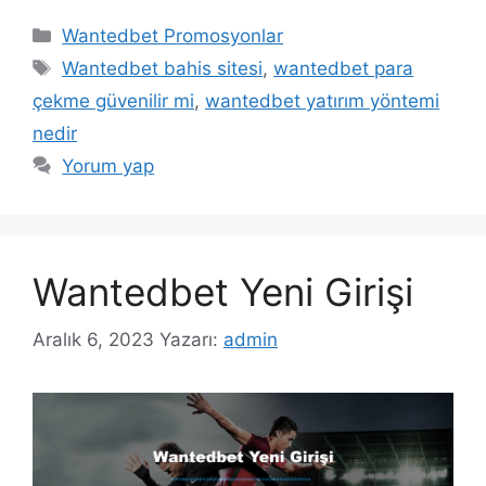
Kategoriler
Wantedbet Promosyonlar
Etiketler
Wantedbet bahis sitesi
,
wantedbet para
çekme güvenilir mi
,
wantedbet yatırım yöntemi
nedir
Yorum yap
Wantedbet Yeni Girişi
Aralık 6, 2023
Yazarı:
admin