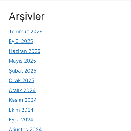
Arşivler
Temmuz 2026
Eylül 2025
Haziran 2025
Mayıs 2025
Şubat 2025
Ocak 2025
Aralık 2024
Kasım 2024
Ekim 2024
Eylül 2024
Ağustos 2024