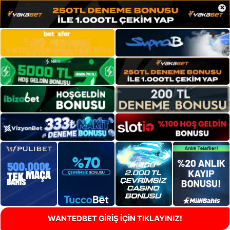
×
WANTEDBET GİRİŞ İÇİN TIKLAYINIZ!