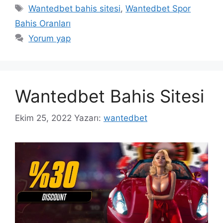
Etiketler
Wantedbet bahis sitesi
,
Wantedbet Spor
Bahis Oranları
Yorum yap
Wantedbet Bahis Sitesi
Ekim 25, 2022
Yazarı:
wantedbet