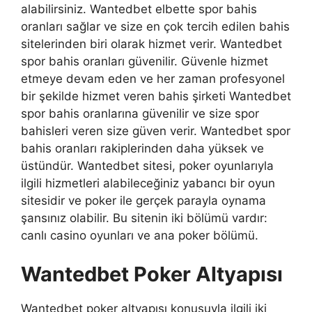
alabilirsiniz. Wantedbet elbette spor bahis
oranları sağlar ve size en çok tercih edilen bahis
sitelerinden biri olarak hizmet verir. Wantedbet
spor bahis oranları güvenilir. Güvenle hizmet
etmeye devam eden ve her zaman profesyonel
bir şekilde hizmet veren bahis şirketi Wantedbet
spor bahis oranlarına güvenilir ve size spor
bahisleri veren size güven verir. Wantedbet spor
bahis oranları rakiplerinden daha yüksek ve
üstündür. Wantedbet sitesi, poker oyunlarıyla
ilgili hizmetleri alabileceğiniz yabancı bir oyun
sitesidir ve poker ile gerçek parayla oynama
şansınız olabilir. Bu sitenin iki bölümü vardır:
canlı casino oyunları ve ana poker bölümü.
Wantedbet Poker Altyapısı
Wantedbet poker altyapısı konusuyla ilgili iki