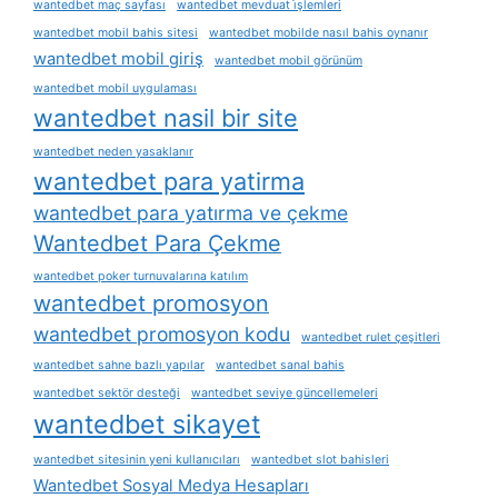
wantedbet maç sayfası
wantedbet mevduat i̇şlemleri
wantedbet mobil bahis sitesi
wantedbet mobilde nasıl bahis oynanır
wantedbet mobil giriş
wantedbet mobil görünüm
wantedbet mobil uygulaması
wantedbet nasil bir site
wantedbet neden yasaklanır
wantedbet para yatirma
wantedbet para yatırma ve çekme
Wantedbet Para Çekme
wantedbet poker turnuvalarına katılım
wantedbet promosyon
wantedbet promosyon kodu
wantedbet rulet çeşitleri
wantedbet sahne bazlı yapılar
wantedbet sanal bahis
wantedbet sektör desteği
wantedbet seviye güncellemeleri
wantedbet sikayet
wantedbet sitesinin yeni kullanıcıları
wantedbet slot bahisleri
Wantedbet Sosyal Medya Hesapları