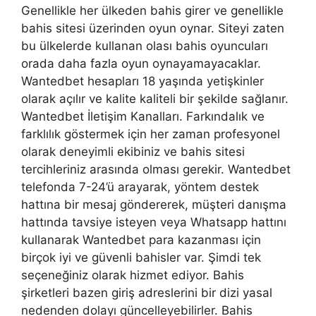
Genellikle her ülkeden bahis girer ve genellikle
bahis sitesi üzerinden oyun oynar. Siteyi zaten
bu ülkelerde kullanan olası bahis oyuncuları
orada daha fazla oyun oynayamayacaklar.
Wantedbet hesapları 18 yaşında yetişkinler
olarak açılır ve kalite kaliteli bir şekilde sağlanır.
Wantedbet İletişim Kanalları. Farkındalık ve
farklılık göstermek için her zaman profesyonel
olarak deneyimli ekibiniz ve bahis sitesi
tercihleriniz arasında olması gerekir. Wantedbet
telefonda 7-24’ü arayarak, yöntem destek
hattına bir mesaj göndererek, müşteri danışma
hattında tavsiye isteyen veya Whatsapp hattını
kullanarak Wantedbet para kazanması için
birçok iyi ve güvenli bahisler var. Şimdi tek
seçeneğiniz olarak hizmet ediyor. Bahis
şirketleri bazen giriş adreslerini bir dizi yasal
nedenden dolayı güncelleyebilirler. Bahis