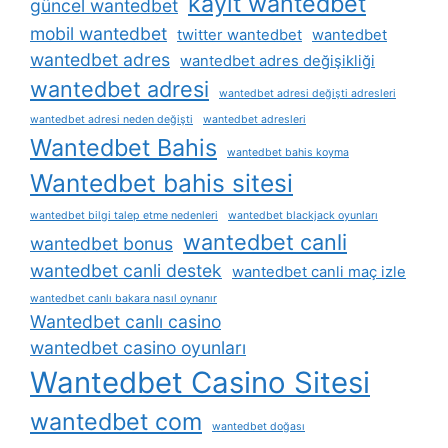
kayit wantedbet
güncel wantedbet
mobil wantedbet
twitter wantedbet
wantedbet
wantedbet adres
wantedbet adres değişikliği
wantedbet adresi
wantedbet adresi değişti adresleri
wantedbet adresi neden değişti
wantedbet adresleri
Wantedbet Bahis
wantedbet bahis koyma
Wantedbet bahis sitesi
wantedbet bilgi talep etme nedenleri
wantedbet blackjack oyunları
wantedbet canli
wantedbet bonus
wantedbet canli destek
wantedbet canli maç izle
wantedbet canlı bakara nasıl oynanır
Wantedbet canlı casino
wantedbet casino oyunları
Wantedbet Casino Sitesi
wantedbet com
wantedbet doğası