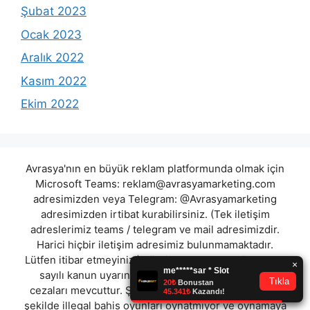
Şubat 2023
Ocak 2023
Aralık 2022
Kasım 2022
Ekim 2022
Avrasya'nın en büyük reklam platformunda olmak için
Microsoft Teams:
reklam@avrasyamarketing.com
adresimizden veya Telegram: @Avrasyamarketing
adresimizden irtibat kurabilirsiniz. (Tek iletişim
adreslerimiz teams / telegram ve mail adresimizdir.
Harici hiçbir iletişim adresimiz bulunmamaktadır.
Lütfen itibar etmeyiniz.) Türkiye yasalarına göre 7258
sayılı kanun uyarınca yasa dışı bahis oynamanın
cezaları mevcuttur. Şu an bulunduğunuz site hiç bir
şekilde illegal bahis oyunları oynatmıyor ve oynamaya