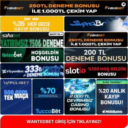
×
WANTEDBET GİRİŞ İÇİN TIKLAYINIZ!