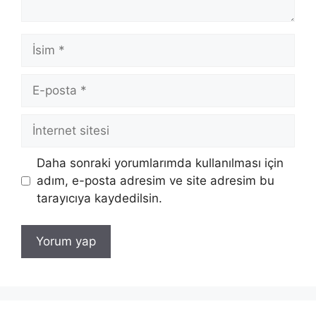
İsim
E-
posta
İnternet
sitesi
Daha sonraki yorumlarımda kullanılması için
adım, e-posta adresim ve site adresim bu
tarayıcıya kaydedilsin.