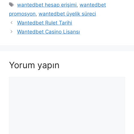
Etiketler
wantedbet hesap erişimi
,
wantedbet
promosyon
,
wantedbet üyelik süreci
Yazı
Wantedbet Rulet Tarihi
dolaşımı
Wantedbet Casino Lisansı
Yorum yapın
Yorum