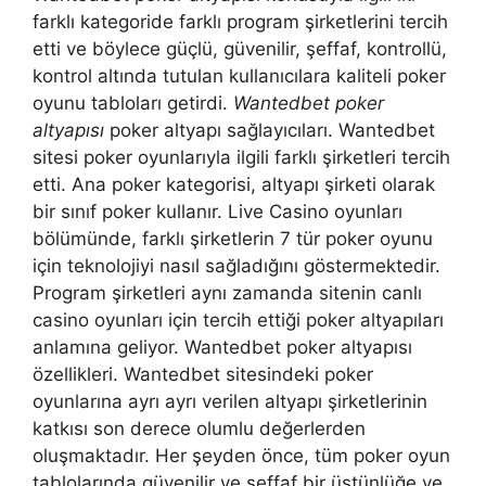
farklı kategoride farklı program şirketlerini tercih
etti ve böylece güçlü, güvenilir, şeffaf, kontrollü,
kontrol altında tutulan kullanıcılara kaliteli poker
oyunu tabloları getirdi.
Wantedbet poker
altyapısı
poker altyapı sağlayıcıları. Wantedbet
sitesi poker oyunlarıyla ilgili farklı şirketleri tercih
etti. Ana poker kategorisi, altyapı şirketi olarak
bir sınıf poker kullanır. Live Casino oyunları
bölümünde, farklı şirketlerin 7 tür poker oyunu
için teknolojiyi nasıl sağladığını göstermektedir.
Program şirketleri aynı zamanda sitenin canlı
casino oyunları için tercih ettiği poker altyapıları
anlamına geliyor. Wantedbet poker altyapısı
özellikleri. Wantedbet sitesindeki poker
oyunlarına ayrı ayrı verilen altyapı şirketlerinin
katkısı son derece olumlu değerlerden
oluşmaktadır. Her şeyden önce, tüm poker oyun
tablolarında güvenilir ve şeffaf bir üstünlüğe ve