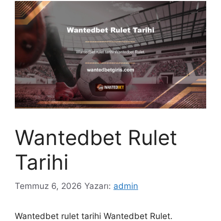
Wantedbet Rulet
Tarihi
Temmuz 6, 2026
Yazarı:
admin
Wantedbet rulet tarihi Wantedbet Rulet.