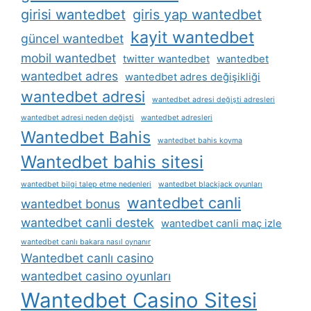
girisi wantedbet
giris yap wantedbet
kayit wantedbet
güncel wantedbet
mobil wantedbet
twitter wantedbet
wantedbet
wantedbet adres
wantedbet adres değişikliği
wantedbet adresi
wantedbet adresi değişti adresleri
wantedbet adresi neden değişti
wantedbet adresleri
Wantedbet Bahis
wantedbet bahis koyma
Wantedbet bahis sitesi
wantedbet bilgi talep etme nedenleri
wantedbet blackjack oyunları
wantedbet canli
wantedbet bonus
wantedbet canli destek
wantedbet canli maç izle
wantedbet canlı bakara nasıl oynanır
Wantedbet canlı casino
wantedbet casino oyunları
Wantedbet Casino Sitesi