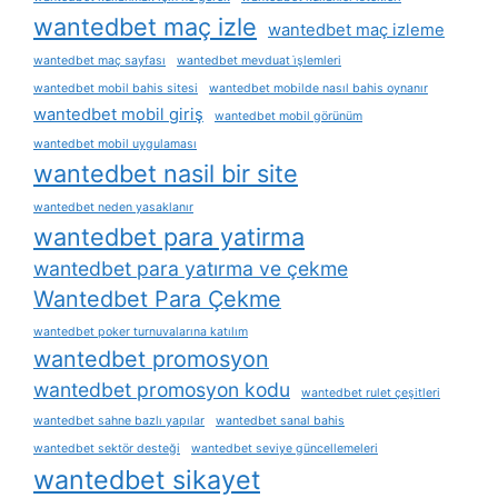
wantedbet maç izle
wantedbet maç izleme
wantedbet maç sayfası
wantedbet mevduat i̇şlemleri
wantedbet mobil bahis sitesi
wantedbet mobilde nasıl bahis oynanır
wantedbet mobil giriş
wantedbet mobil görünüm
wantedbet mobil uygulaması
wantedbet nasil bir site
wantedbet neden yasaklanır
wantedbet para yatirma
wantedbet para yatırma ve çekme
Wantedbet Para Çekme
wantedbet poker turnuvalarına katılım
wantedbet promosyon
wantedbet promosyon kodu
wantedbet rulet çeşitleri
wantedbet sahne bazlı yapılar
wantedbet sanal bahis
wantedbet sektör desteği
wantedbet seviye güncellemeleri
wantedbet sikayet