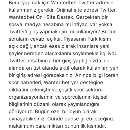
Bunu yapmak için Wantedbet Twitter adresini
kullanmanız gerekir. Orijinal site adresi Twitter.
Wantedbet On -Site Destek. Gerçekten bir
sosyal medya hesabına mı ihtiyacı var yoksa
Twitter’ı giriş yapmak için mi kullanıyor? Bu tür
soruların cevabı açıktır. Piyasanın Türk kısmı
açık değil, ancak esas olarak insanlara yeni
şeyler nereden alacaklarını söylemekle ilgiliydi.
Twitter hesabınıza her giriş yaptığınızda, ilk
alanda en üst alanda aktif olarak kullanılan yeni
bir giriş adresi göreceksiniz. Anında bilgi içeren
spor haberleri, Wantedbet yer desteğine
dikkatini çekmiştir ve çeşitli spor sektörü
organizasyonlarının ve sporcularının kişisel
bilgilerinin düzenli olarak yayınlandığını
görüyoruz. Bugün özel bir oyun olarak
oynayabilirsiniz. Günde bahse girebileceğiniz
maksimum para miktarı bunun ilk kısmıdır.