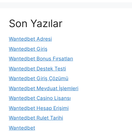
Son Yazılar
Wantedbet Adresi
Wantedbet Giriş
Wantedbet Bonus Fırsatları
Wantedbet Destek Testi
Wantedbet Giriş Çözümü
Wantedbet Mevduat İşlemleri
Wantedbet Casino Lisansı
Wantedbet Hesap Erişimi
Wantedbet Rulet Tarihi
Wantedbet