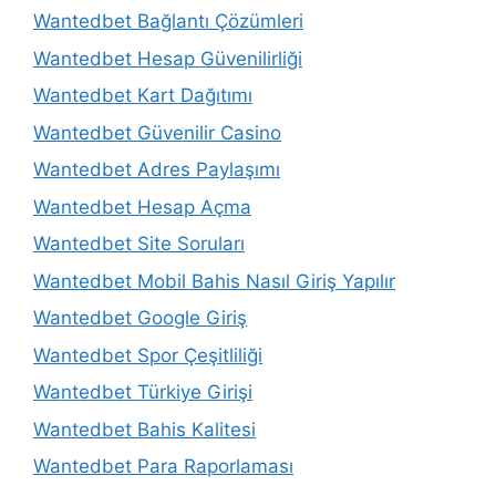
Wantedbet Bağlantı Çözümleri
Wantedbet Hesap Güvenilirliği
Wantedbet Kart Dağıtımı
Wantedbet Güvenilir Casino
Wantedbet Adres Paylaşımı
Wantedbet Hesap Açma
Wantedbet Site Soruları
Wantedbet Mobil Bahis Nasıl Giriş Yapılır
Wantedbet Google Giriş
Wantedbet Spor Çeşitliliği
Wantedbet Türkiye Girişi
Wantedbet Bahis Kalitesi
Wantedbet Para Raporlaması