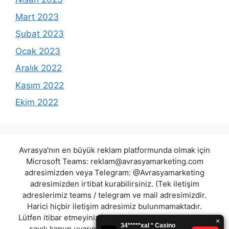
Mart 2023
Şubat 2023
Ocak 2023
Aralık 2022
Kasım 2022
Ekim 2022
Avrasya'nın en büyük reklam platformunda olmak için
Microsoft Teams:
reklam@avrasyamarketing.com
adresimizden veya Telegram: @Avrasyamarketing
adresimizden irtibat kurabilirsiniz. (Tek iletişim
adreslerimiz teams / telegram ve mail adresimizdir.
Harici hiçbir iletişim adresimiz bulunmamaktadır.
Lütfen itibar etmeyiniz.) Türkiye yasalarına göre 7258
sayılı kanun uyarınca yasa dışı bahis oynamanın