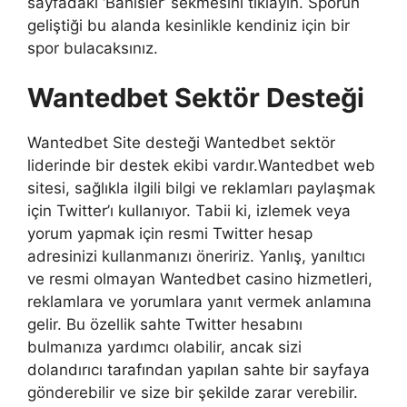
sayfadaki ‘Bahisler’ sekmesini tıklayın. Sporun
geliştiği bu alanda kesinlikle kendiniz için bir
spor bulacaksınız.
Wantedbet Sektör Desteği
Wantedbet Site desteği Wantedbet sektör
liderinde bir destek ekibi vardır.Wantedbet web
sitesi, sağlıkla ilgili bilgi ve reklamları paylaşmak
için Twitter’ı kullanıyor. Tabii ki, izlemek veya
yorum yapmak için resmi Twitter hesap
adresinizi kullanmanızı öneririz. Yanlış, yanıltıcı
ve resmi olmayan Wantedbet casino hizmetleri,
reklamlara ve yorumlara yanıt vermek anlamına
gelir. Bu özellik sahte Twitter hesabını
bulmanıza yardımcı olabilir, ancak sizi
dolandırıcı tarafından yapılan sahte bir sayfaya
gönderebilir ve size bir şekilde zarar verebilir.