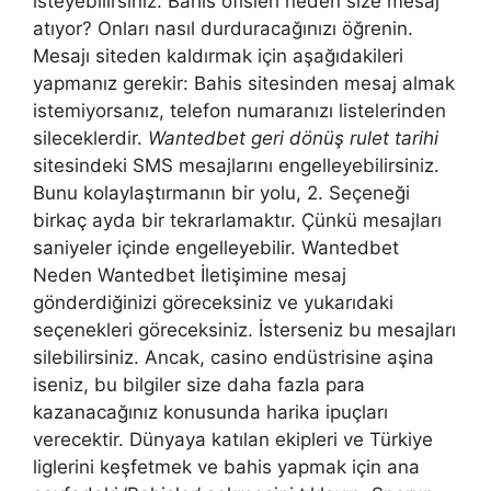
isteyebilirsiniz. Bahis ofisleri neden size mesaj
atıyor? Onları nasıl durduracağınızı öğrenin.
Mesajı siteden kaldırmak için aşağıdakileri
yapmanız gerekir: Bahis sitesinden mesaj almak
istemiyorsanız, telefon numaranızı listelerinden
sileceklerdir.
Wantedbet geri dönüş rulet tarihi
sitesindeki SMS mesajlarını engelleyebilirsiniz.
Bunu kolaylaştırmanın bir yolu, 2. Seçeneği
birkaç ayda bir tekrarlamaktır. Çünkü mesajları
saniyeler içinde engelleyebilir. Wantedbet
Neden Wantedbet İletişimine mesaj
gönderdiğinizi göreceksiniz ve yukarıdaki
seçenekleri göreceksiniz. İsterseniz bu mesajları
silebilirsiniz. Ancak, casino endüstrisine aşina
iseniz, bu bilgiler size daha fazla para
kazanacağınız konusunda harika ipuçları
verecektir. Dünyaya katılan ekipleri ve Türkiye
liglerini keşfetmek ve bahis yapmak için ana