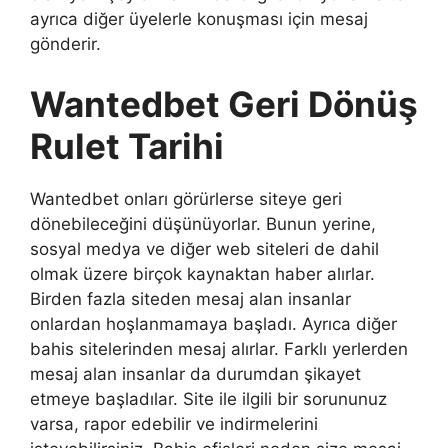
ayrıca diğer üyelerle konuşması için mesaj
gönderir.
Wantedbet Geri Dönüş
Rulet Tarihi
Wantedbet onları görürlerse siteye geri
dönebileceğini düşünüyorlar. Bunun yerine,
sosyal medya ve diğer web siteleri de dahil
olmak üzere birçok kaynaktan haber alırlar.
Birden fazla siteden mesaj alan insanlar
onlardan hoşlanmamaya başladı. Ayrıca diğer
bahis sitelerinden mesaj alırlar. Farklı yerlerden
mesaj alan insanlar da durumdan şikayet
etmeye başladılar. Site ile ilgili bir sorununuz
varsa, rapor edebilir ve indirmelerini