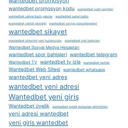
wantedbet promosyon
wantedbet promosyon kodu
wantedbet rulet çeşitleri
wantedbet sahne bazlı yapılar
wantedbet sanal bahis
wantedbet sektör desteği
wantedbet seviye güncellemeleri
wantedbet sikayet
wantedbet sitesinin yeni kullanıcıları
wantedbet slot bahisleri
Wantedbet Sosyal Medya Hesapları
wantedbet spor bahisleri
wantedbet telegram
wantedbet tv izle
Wantedbet TV
wantedbet twitter
Wantedbet Web Sitesi
wantedbet whatsapp
wantedbet yeni adres
wantedbet yeni adresi
Wantedbet yeni giriş
Wantedbet üyelik
wantedbet üyelik bonusları etkinlikleri
yeni adresi wantedbet
yeni giris wantedbet