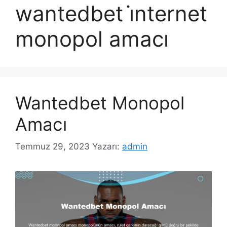
wantedbet i̇nternet
monopol amacı
Wantedbet Monopol
Amacı
Temmuz 29, 2023
Yazarı:
admin