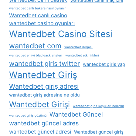
wantedbet canli maç izle
wantedbet canlı bakara nasıl oynanır
Wantedbet canlı casino
wantedbet casino oyunları
Wantedbet Casino Sitesi
wantedbet com
wantedbet doğası
wantedbet en i̇yi blackjack siteleri
wantedbet etkinlikleri
wantedbet giris twitter
wantedbet giris yap
Wantedbet Giriş
Wantedbet giriş adresi
wantedbet giriş adresine ne oldu
Wantedbet Girişi
wantedbet giriş koşulları nelerdir
Wantedbet Güncel
wantedbet giriş çözümü
wantedbet güncel adres
wantedbet güncel adresi
Wantedbet güncel giriş