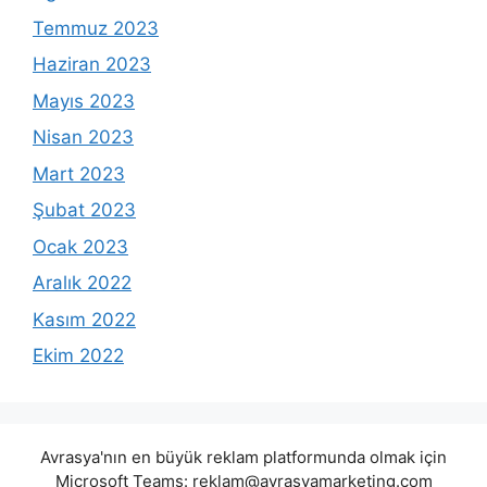
Temmuz 2023
Haziran 2023
Mayıs 2023
Nisan 2023
Mart 2023
Şubat 2023
Ocak 2023
Aralık 2022
Kasım 2022
Ekim 2022
Avrasya'nın en büyük reklam platformunda olmak için
Microsoft Teams:
reklam@avrasyamarketing.com