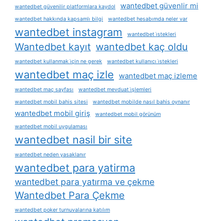
wantedbet güvenlir mi
wantedbet güvenilir platformlara kaydol
wantedbet hakkında kapsamlı bilgi
wantedbet hesabımda neler var
wantedbet instagram
wantedbet i̇stekleri
Wantedbet kayıt
wantedbet kaç oldu
wantedbet kullanmak i̇çin ne gerek
wantedbet kullanıcı i̇stekleri
wantedbet maç izle
wantedbet maç izleme
wantedbet maç sayfası
wantedbet mevduat i̇şlemleri
wantedbet mobil bahis sitesi
wantedbet mobilde nasıl bahis oynanır
wantedbet mobil giriş
wantedbet mobil görünüm
wantedbet mobil uygulaması
wantedbet nasil bir site
wantedbet neden yasaklanır
wantedbet para yatirma
wantedbet para yatırma ve çekme
Wantedbet Para Çekme
wantedbet poker turnuvalarına katılım