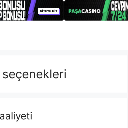
 seçenekleri
aliyeti