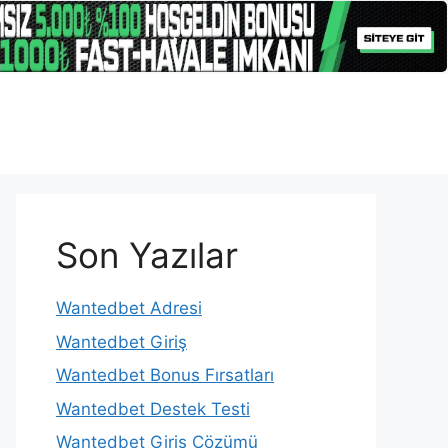
Son Yazılar
Wantedbet Adresi
Wantedbet Giriş
Wantedbet Bonus Fırsatları
Wantedbet Destek Testi
Wantedbet Giriş Çözümü