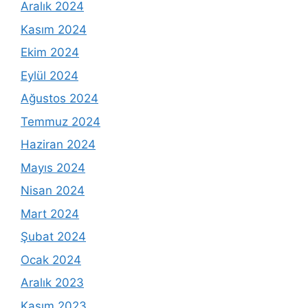
Aralık 2024
Kasım 2024
Ekim 2024
Eylül 2024
Ağustos 2024
Temmuz 2024
Haziran 2024
Mayıs 2024
Nisan 2024
Mart 2024
Şubat 2024
Ocak 2024
Aralık 2023
Kasım 2023