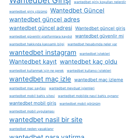
Wantedbet Girişi
wantedbet giriş koşulları nelerdir
Wantedbet Güncel
wantedbet giriş çözümü
wantedbet güncel adres
wantedbet güncel adresi
Wantedbet güncel giriş
wantedbet güvenlir mi
wantedbet güvenilir platformlara kaydol
wantedbet hakkında kapsamlı bilgi
wantedbet hesabımda neler var
wantedbet instagram
wantedbet i̇stekleri
Wantedbet kayıt
wantedbet kaç oldu
wantedbet kullanmak i̇çin ne gerek
wantedbet kullanıcı i̇stekleri
wantedbet maç izle
wantedbet maç izleme
wantedbet maç sayfası
wantedbet mevduat i̇şlemleri
wantedbet mobil bahis sitesi
wantedbet mobilde nasıl bahis oynanır
wantedbet mobil giriş
wantedbet mobil görünüm
wantedbet mobil uygulaması
wantedbet nasil bir site
wantedbet neden yasaklanır
wantedbet para yatirma