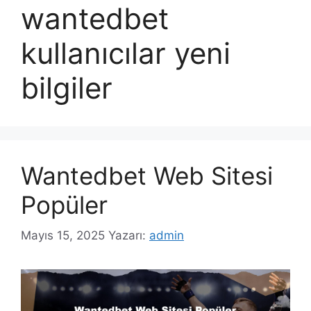
wantedbet
kullanıcılar yeni
bilgiler
Wantedbet Web Sitesi
Popüler
Mayıs 15, 2025
Yazarı:
admin