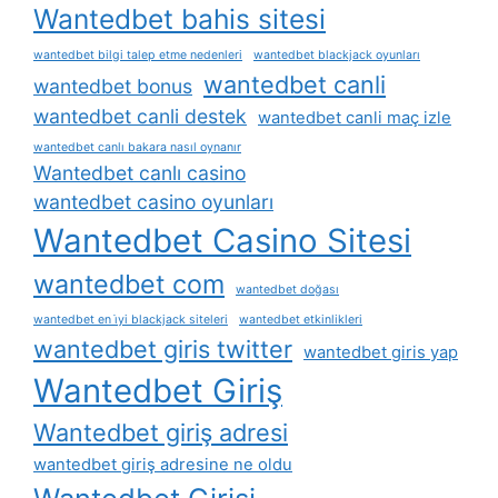
Wantedbet bahis sitesi
wantedbet bilgi talep etme nedenleri
wantedbet blackjack oyunları
wantedbet canli
wantedbet bonus
wantedbet canli destek
wantedbet canli maç izle
wantedbet canlı bakara nasıl oynanır
Wantedbet canlı casino
wantedbet casino oyunları
Wantedbet Casino Sitesi
wantedbet com
wantedbet doğası
wantedbet en i̇yi blackjack siteleri
wantedbet etkinlikleri
wantedbet giris twitter
wantedbet giris yap
Wantedbet Giriş
Wantedbet giriş adresi
wantedbet giriş adresine ne oldu