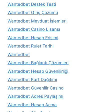
Wantedbet Destek Testi
Wantedbet Giriş Çözümü
Wantedbet Mevduat İşlemleri
Wantedbet Casino Lisansı
Wantedbet Hesap Erişimi
Wantedbet Rulet Tarihi
Wantedbet
Wantedbet Bağlantı Çözümleri
Wantedbet Hesap Güvenilirliği
Wantedbet Kart Dağıtımı
Wantedbet Güvenilir Casino
Wantedbet Adres Paylaşımı
Wantedbet Hesap Açma