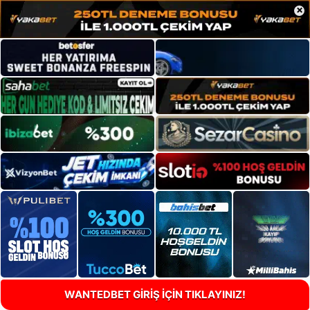
×
WANTEDBET GİRİŞ İÇİN TIKLAYINIZ!