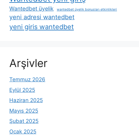
Wantedbet üyelik
wantedbet üyelik bonusları etkinlikleri
yeni adresi wantedbet
yeni giris wantedbet
Arşivler
Temmuz 2026
Eylül 2025
Haziran 2025
Mayıs 2025
Şubat 2025
Ocak 2025