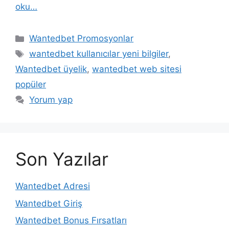
oku…
Kategoriler
Wantedbet Promosyonlar
Etiketler
wantedbet kullanıcılar yeni bilgiler
,
Wantedbet üyelik
,
wantedbet web sitesi
popüler
Yorum yap
Son Yazılar
Wantedbet Adresi
Wantedbet Giriş
Wantedbet Bonus Fırsatları