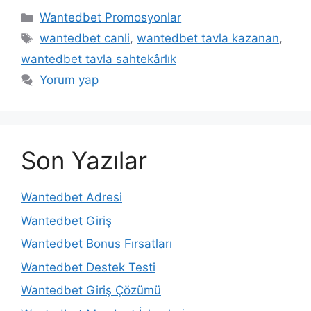
Kategoriler
Wantedbet Promosyonlar
Etiketler
wantedbet canli
,
wantedbet tavla kazanan
,
wantedbet tavla sahtekârlık
Yorum yap
Son Yazılar
Wantedbet Adresi
Wantedbet Giriş
Wantedbet Bonus Fırsatları
Wantedbet Destek Testi
Wantedbet Giriş Çözümü