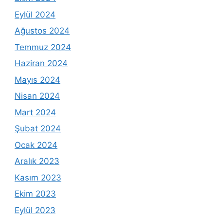
Eylül 2024
Ağustos 2024
Temmuz 2024
Haziran 2024
Mayıs 2024
Nisan 2024
Mart 2024
Şubat 2024
Ocak 2024
Aralık 2023
Kasım 2023
Ekim 2023
Eylül 2023