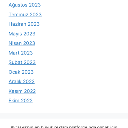
Ağustos 2023
Temmuz 2023
Haziran 2023
Mayıs 2023
Nisan 2023
Mart 2023
Şubat 2023
Ocak 2023
Aralık 2022
Kasım 2022
Ekim 2022
Avrasya'nın en büyük reklam platformunda olmak için