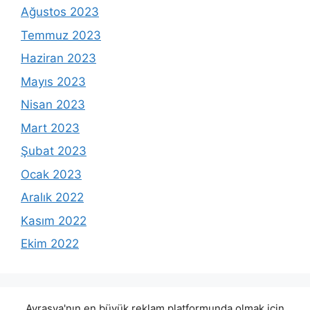
Ağustos 2023
Temmuz 2023
Haziran 2023
Mayıs 2023
Nisan 2023
Mart 2023
Şubat 2023
Ocak 2023
Aralık 2022
Kasım 2022
Ekim 2022
Avrasya'nın en büyük reklam platformunda olmak için