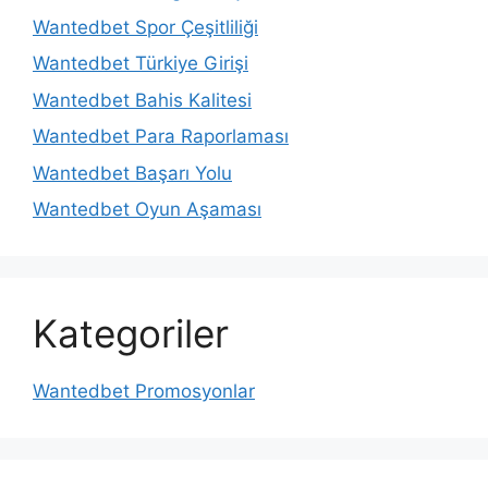
Wantedbet Spor Çeşitliliği
Wantedbet Türkiye Girişi
Wantedbet Bahis Kalitesi
Wantedbet Para Raporlaması
Wantedbet Başarı Yolu
Wantedbet Oyun Aşaması
Kategoriler
Wantedbet Promosyonlar