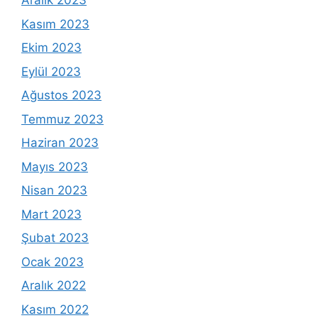
Aralık 2023
Kasım 2023
Ekim 2023
Eylül 2023
Ağustos 2023
Temmuz 2023
Haziran 2023
Mayıs 2023
Nisan 2023
Mart 2023
Şubat 2023
Ocak 2023
Aralık 2022
Kasım 2022