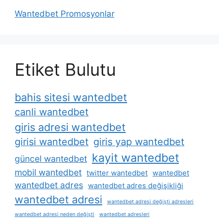
Wantedbet Promosyonlar
Etiket Bulutu
bahis sitesi wantedbet
canli wantedbet
giris adresi wantedbet
girisi wantedbet
giris yap wantedbet
kayit wantedbet
güncel wantedbet
mobil wantedbet
twitter wantedbet
wantedbet
wantedbet adres
wantedbet adres değişikliği
wantedbet adresi
wantedbet adresi değişti adresleri
wantedbet adresi neden değişti
wantedbet adresleri