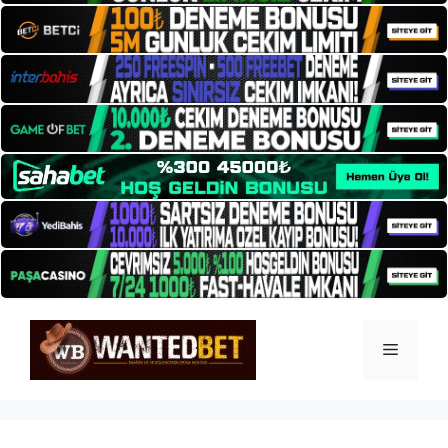
İçeriğe
atla
Menü