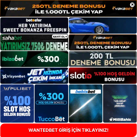
×
WANTEDBET GİRİŞ İÇİN TIKLAYINIZ!