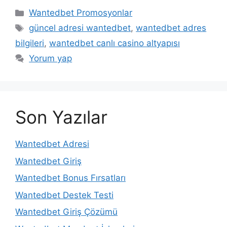
Kategoriler
Wantedbet Promosyonlar
Etiketler
güncel adresi wantedbet
,
wantedbet adres
bilgileri
,
wantedbet canlı casino altyapısı
Yorum yap
Son Yazılar
Wantedbet Adresi
Wantedbet Giriş
Wantedbet Bonus Fırsatları
Wantedbet Destek Testi
Wantedbet Giriş Çözümü