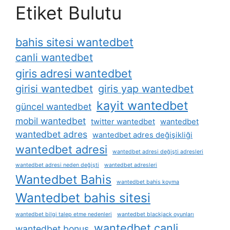
Etiket Bulutu
bahis sitesi wantedbet
canli wantedbet
giris adresi wantedbet
girisi wantedbet
giris yap wantedbet
kayit wantedbet
güncel wantedbet
mobil wantedbet
twitter wantedbet
wantedbet
wantedbet adres
wantedbet adres değişikliği
wantedbet adresi
wantedbet adresi değişti adresleri
wantedbet adresi neden değişti
wantedbet adresleri
Wantedbet Bahis
wantedbet bahis koyma
Wantedbet bahis sitesi
wantedbet bilgi talep etme nedenleri
wantedbet blackjack oyunları
wantedbet canli
wantedbet bonus