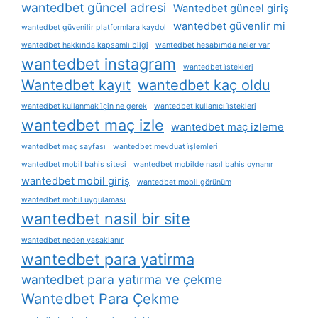
wantedbet güncel adresi
Wantedbet güncel giriş
wantedbet güvenlir mi
wantedbet güvenilir platformlara kaydol
wantedbet hakkında kapsamlı bilgi
wantedbet hesabımda neler var
wantedbet instagram
wantedbet i̇stekleri
Wantedbet kayıt
wantedbet kaç oldu
wantedbet kullanmak i̇çin ne gerek
wantedbet kullanıcı i̇stekleri
wantedbet maç izle
wantedbet maç izleme
wantedbet maç sayfası
wantedbet mevduat i̇şlemleri
wantedbet mobil bahis sitesi
wantedbet mobilde nasıl bahis oynanır
wantedbet mobil giriş
wantedbet mobil görünüm
wantedbet mobil uygulaması
wantedbet nasil bir site
wantedbet neden yasaklanır
wantedbet para yatirma
wantedbet para yatırma ve çekme
Wantedbet Para Çekme