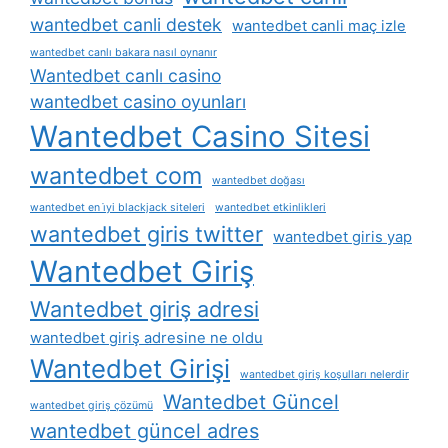
wantedbet canli destek
wantedbet canli maç izle
wantedbet canlı bakara nasıl oynanır
Wantedbet canlı casino
wantedbet casino oyunları
Wantedbet Casino Sitesi
wantedbet com
wantedbet doğası
wantedbet en i̇yi blackjack siteleri
wantedbet etkinlikleri
wantedbet giris twitter
wantedbet giris yap
Wantedbet Giriş
Wantedbet giriş adresi
wantedbet giriş adresine ne oldu
Wantedbet Girişi
wantedbet giriş koşulları nelerdir
Wantedbet Güncel
wantedbet giriş çözümü
wantedbet güncel adres