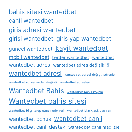
bahis sitesi wantedbet
canli wantedbet
giris adresi wantedbet
girisi wantedbet
giris yap wantedbet
kayit wantedbet
güncel wantedbet
mobil wantedbet
twitter wantedbet
wantedbet
wantedbet adres
wantedbet adres değişikliği
wantedbet adresi
wantedbet adresi değişti adresleri
wantedbet adresi neden değişti
wantedbet adresleri
Wantedbet Bahis
wantedbet bahis koyma
Wantedbet bahis sitesi
wantedbet bilgi talep etme nedenleri
wantedbet blackjack oyunları
wantedbet canli
wantedbet bonus
wantedbet canli destek
wantedbet canli maç izle