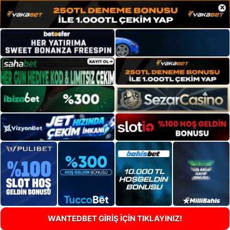
×
WANTEDBET GİRİŞ İÇİN TIKLAYINIZ!