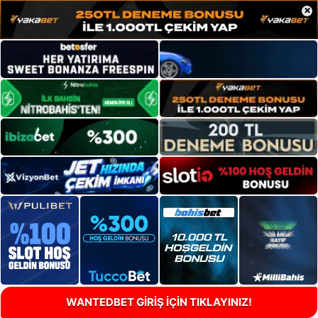
×
WANTEDBET GİRİŞ İÇİN TIKLAYINIZ!