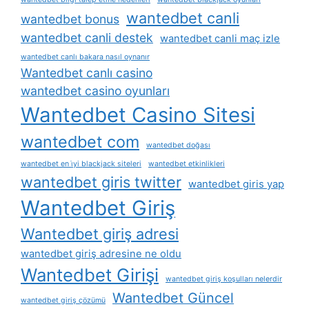
wantedbet canli
wantedbet bonus
wantedbet canli destek
wantedbet canli maç izle
wantedbet canlı bakara nasıl oynanır
Wantedbet canlı casino
wantedbet casino oyunları
Wantedbet Casino Sitesi
wantedbet com
wantedbet doğası
wantedbet en i̇yi blackjack siteleri
wantedbet etkinlikleri
wantedbet giris twitter
wantedbet giris yap
Wantedbet Giriş
Wantedbet giriş adresi
wantedbet giriş adresine ne oldu
Wantedbet Girişi
wantedbet giriş koşulları nelerdir
Wantedbet Güncel
wantedbet giriş çözümü