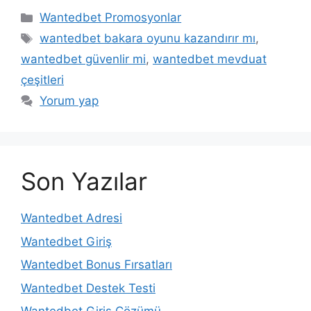
Kategoriler
Wantedbet Promosyonlar
Etiketler
wantedbet bakara oyunu kazandırır mı
,
wantedbet güvenlir mi
,
wantedbet mevduat
çeşitleri
Yorum yap
Son Yazılar
Wantedbet Adresi
Wantedbet Giriş
Wantedbet Bonus Fırsatları
Wantedbet Destek Testi