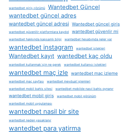
Wantedbet Güncel
wantedbet giriş çözümü
wantedbet güncel adres
wantedbet güncel adresi
Wantedbet güncel giriş
wantedbet güvenlir mi
wantedbet güvenilir platformlara kaydol
wantedbet hakkında kapsamlı bilgi
wantedbet hesabımda neler var
wantedbet instagram
wantedbet i̇stekleri
Wantedbet kayıt
wantedbet kaç oldu
wantedbet kullanmak i̇çin ne gerek
wantedbet kullanıcı i̇stekleri
wantedbet maç izle
wantedbet maç izleme
wantedbet maç sayfası
wantedbet mevduat i̇şlemleri
wantedbet mobil bahis sitesi
wantedbet mobilde nasıl bahis oynanır
wantedbet mobil giriş
wantedbet mobil görünüm
wantedbet mobil uygulaması
wantedbet nasil bir site
wantedbet neden yasaklanır
wantedbet para yatirma