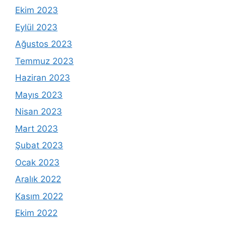
Ekim 2023
Eylül 2023
Ağustos 2023
Temmuz 2023
Haziran 2023
Mayıs 2023
Nisan 2023
Mart 2023
Şubat 2023
Ocak 2023
Aralık 2022
Kasım 2022
Ekim 2022