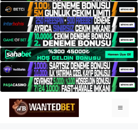
İçeriğe
atla
Menü