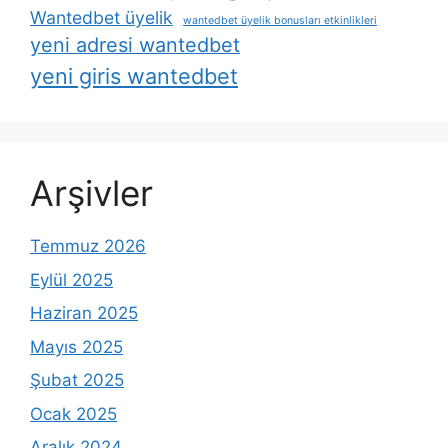
Wantedbet üyelik
wantedbet üyelik bonusları etkinlikleri
yeni adresi wantedbet
yeni giris wantedbet
Arşivler
Temmuz 2026
Eylül 2025
Haziran 2025
Mayıs 2025
Şubat 2025
Ocak 2025
Aralık 2024