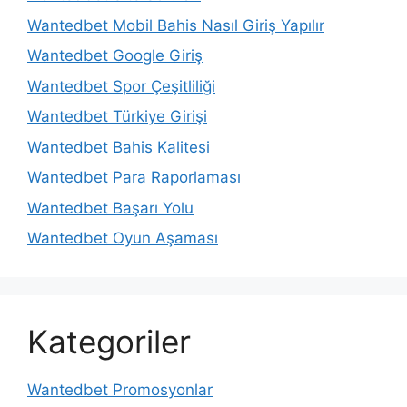
Wantedbet Mobil Bahis Nasıl Giriş Yapılır
Wantedbet Google Giriş
Wantedbet Spor Çeşitliliği
Wantedbet Türkiye Girişi
Wantedbet Bahis Kalitesi
Wantedbet Para Raporlaması
Wantedbet Başarı Yolu
Wantedbet Oyun Aşaması
Kategoriler
Wantedbet Promosyonlar