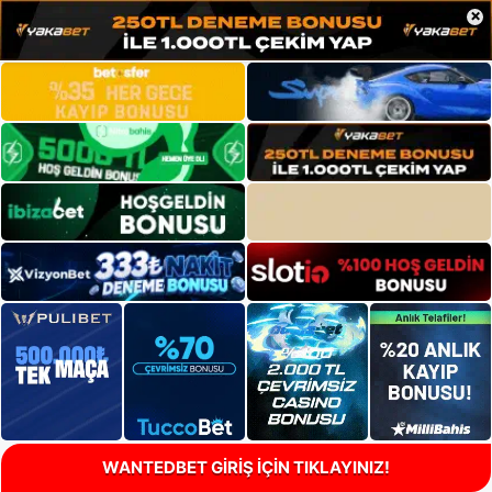
×
WANTEDBET GİRİŞ İÇİN TIKLAYINIZ!