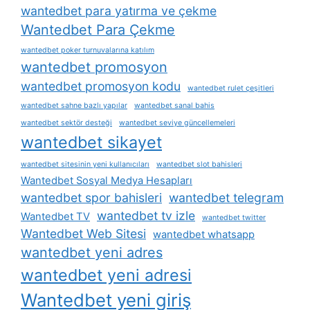
wantedbet para yatırma ve çekme
Wantedbet Para Çekme
wantedbet poker turnuvalarına katılım
wantedbet promosyon
wantedbet promosyon kodu
wantedbet rulet çeşitleri
wantedbet sahne bazlı yapılar
wantedbet sanal bahis
wantedbet sektör desteği
wantedbet seviye güncellemeleri
wantedbet sikayet
wantedbet sitesinin yeni kullanıcıları
wantedbet slot bahisleri
Wantedbet Sosyal Medya Hesapları
wantedbet spor bahisleri
wantedbet telegram
wantedbet tv izle
Wantedbet TV
wantedbet twitter
Wantedbet Web Sitesi
wantedbet whatsapp
wantedbet yeni adres
wantedbet yeni adresi
Wantedbet yeni giriş