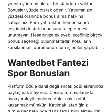
yatırım yöntemi olarak bir standardı yoktur.
Bonuslar yüzde olarak ödenir. Yatırımınızın
yüzdesi oranında bonus alma hakkına
sahipsiniz. Para yatırdıktan hemen sonra
çevrimiçi destek bonusunu talep etmeyi
unutmayın. Hesabınıza ekleyebileceğiniz birçok
bonus seçeneği bulunmaktadır. Koşulların
karşılanması durumunda tüm işlemler yapılabilir.
Wantedbet Fantezi
Spor Bonusları
Platform ödüle dahil değil ancak ödül ekranında
paylaşmak istiyoruz. Casino turnuvalarında
oynayarak yüzbinlerce dolar nakit ödül
kazanmak mümkün. Katılmak istediğiniz
turnuvalar hakkında daha fazla bilgi almak için