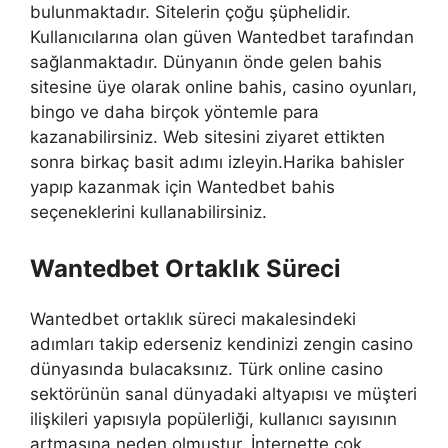
bulunmaktadır. Sitelerin çoğu şüphelidir.
Kullanıcılarına olan güven Wantedbet tarafından
sağlanmaktadır. Dünyanın önde gelen bahis
sitesine üye olarak online bahis, casino oyunları,
bingo ve daha birçok yöntemle para
kazanabilirsiniz. Web sitesini ziyaret ettikten
sonra birkaç basit adımı izleyin.Harika bahisler
yapıp kazanmak için Wantedbet bahis
seçeneklerini kullanabilirsiniz.
Wantedbet Ortaklık Süreci
Wantedbet ortaklık süreci makalesindeki
adımları takip ederseniz kendinizi zengin casino
dünyasında bulacaksınız. Türk online casino
sektörünün sanal dünyadaki altyapısı ve müşteri
ilişkileri yapısıyla popülerliği, kullanıcı sayısının
artmasına neden olmuştur. İnternette çok