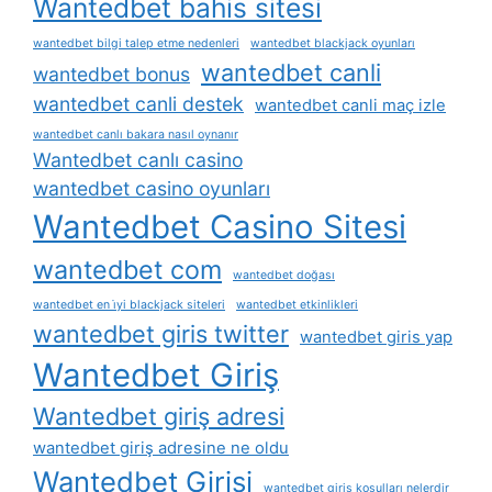
Wantedbet bahis sitesi
wantedbet bilgi talep etme nedenleri
wantedbet blackjack oyunları
wantedbet canli
wantedbet bonus
wantedbet canli destek
wantedbet canli maç izle
wantedbet canlı bakara nasıl oynanır
Wantedbet canlı casino
wantedbet casino oyunları
Wantedbet Casino Sitesi
wantedbet com
wantedbet doğası
wantedbet en i̇yi blackjack siteleri
wantedbet etkinlikleri
wantedbet giris twitter
wantedbet giris yap
Wantedbet Giriş
Wantedbet giriş adresi
wantedbet giriş adresine ne oldu
Wantedbet Girişi
wantedbet giriş koşulları nelerdir