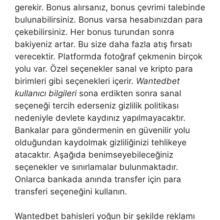
gerekir. Bonus alırsanız, bonus çevrimi talebinde
bulunabilirsiniz. Bonus varsa hesabınızdan para
çekebilirsiniz. Her bonus turundan sonra
bakiyeniz artar. Bu size daha fazla atış fırsatı
verecektir. Platformda fotoğraf çekmenin birçok
yolu var. Özel seçenekler sanal ve kripto para
birimleri gibi seçenekleri içerir.
Wantedbet
kullanıcı bilgileri
sona erdikten sonra sanal
seçeneği tercih ederseniz gizlilik politikası
nedeniyle devlete kaydınız yapılmayacaktır.
Bankalar para göndermenin en güvenilir yolu
olduğundan kaydolmak gizliliğinizi tehlikeye
atacaktır. Aşağıda benimseyebileceğiniz
seçenekler ve sınırlamalar bulunmaktadır.
Onlarca bankada anında transfer için para
transferi seçeneğini kullanın.
Wantedbet bahisleri yoğun bir şekilde reklamı