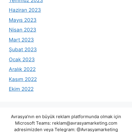
Temmuz 2023
Haziran 2023
Mayıs 2023
Nisan 2023
Mart 2023
Şubat 2023
Ocak 2023
Aralık 2022
Kasım 2022
Ekim 2022
Avrasya'nın en büyük reklam platformunda olmak için
Microsoft Teams:
reklam@avrasyamarketing.com
adresimizden veya Telegram: @Avrasyamarketing