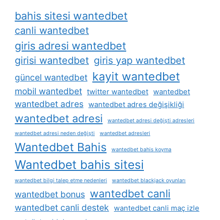
bahis sitesi wantedbet
canli wantedbet
giris adresi wantedbet
girisi wantedbet
giris yap wantedbet
kayit wantedbet
güncel wantedbet
mobil wantedbet
twitter wantedbet
wantedbet
wantedbet adres
wantedbet adres değişikliği
wantedbet adresi
wantedbet adresi değişti adresleri
wantedbet adresi neden değişti
wantedbet adresleri
Wantedbet Bahis
wantedbet bahis koyma
Wantedbet bahis sitesi
wantedbet bilgi talep etme nedenleri
wantedbet blackjack oyunları
wantedbet canli
wantedbet bonus
wantedbet canli destek
wantedbet canli maç izle