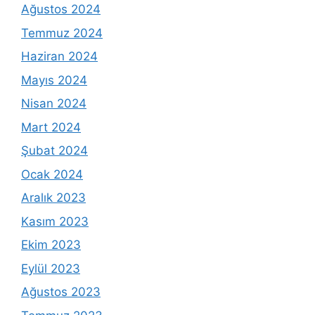
Ağustos 2024
Temmuz 2024
Haziran 2024
Mayıs 2024
Nisan 2024
Mart 2024
Şubat 2024
Ocak 2024
Aralık 2023
Kasım 2023
Ekim 2023
Eylül 2023
Ağustos 2023