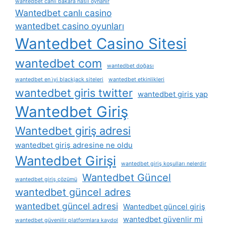
wantedbet canlı bakara nasıl oynanır
Wantedbet canlı casino
wantedbet casino oyunları
Wantedbet Casino Sitesi
wantedbet com
wantedbet doğası
wantedbet en i̇yi blackjack siteleri
wantedbet etkinlikleri
wantedbet giris twitter
wantedbet giris yap
Wantedbet Giriş
Wantedbet giriş adresi
wantedbet giriş adresine ne oldu
Wantedbet Girişi
wantedbet giriş koşulları nelerdir
Wantedbet Güncel
wantedbet giriş çözümü
wantedbet güncel adres
wantedbet güncel adresi
Wantedbet güncel giriş
wantedbet güvenlir mi
wantedbet güvenilir platformlara kaydol