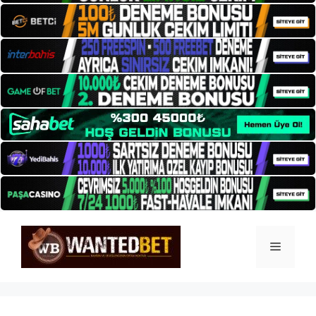
İçeriğe
atla
Menü