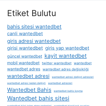
Etiket Bulutu
bahis sitesi wantedbet
canli wantedbet
giris adresi wantedbet
girisi wantedbet
giris yap wantedbet
kayit wantedbet
güncel wantedbet
mobil wantedbet
twitter wantedbet
wantedbet
wantedbet adres
wantedbet adres değişikliği
wantedbet adresi
wantedbet adresi değişti adresleri
wantedbet adresi neden değişti
wantedbet adresleri
Wantedbet Bahis
wantedbet bahis koyma
Wantedbet bahis sitesi
wantedbet bilgi talep etme nedenleri
wantedbet blackjack oyunları