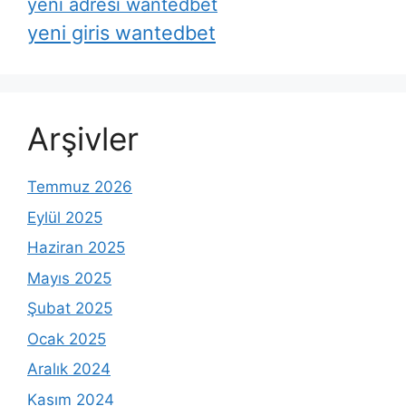
yeni adresi wantedbet
yeni giris wantedbet
Arşivler
Temmuz 2026
Eylül 2025
Haziran 2025
Mayıs 2025
Şubat 2025
Ocak 2025
Aralık 2024
Kasım 2024