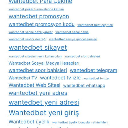
Wantedbet Para Çekme
wantedbet poker turnuvalarına katılım
wantedbet promosyon
wantedbet promosyon kodu
wantedbet rulet çeşitleri
wantedbet sahne bazlı yapılar
wantedbet sanal bahis
wantedbet sektör desteği
wantedbet seviye güncellemeleri
wantedbet sikayet
wantedbet sitesinin yeni kullanıcıları
wantedbet slot bahisleri
Wantedbet Sosyal Medya Hesapları
wantedbet spor bahisleri
wantedbet telegram
wantedbet tv izle
Wantedbet TV
wantedbet twitter
Wantedbet Web Sitesi
wantedbet whatsapp
wantedbet yeni adres
wantedbet yeni adresi
Wantedbet yeni giriş
Wantedbet üyelik
wantedbet üyelik bonusları etkinlikleri