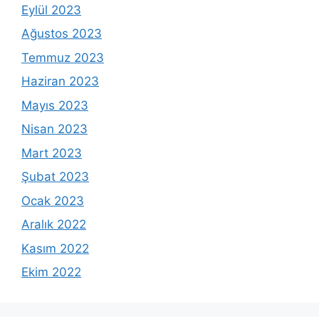
Eylül 2023
Ağustos 2023
Temmuz 2023
Haziran 2023
Mayıs 2023
Nisan 2023
Mart 2023
Şubat 2023
Ocak 2023
Aralık 2022
Kasım 2022
Ekim 2022