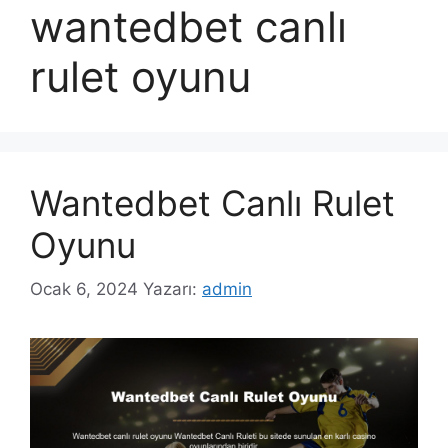
wantedbet canlı
rulet oyunu
Wantedbet Canlı Rulet
Oyunu
Ocak 6, 2024
Yazarı:
admin