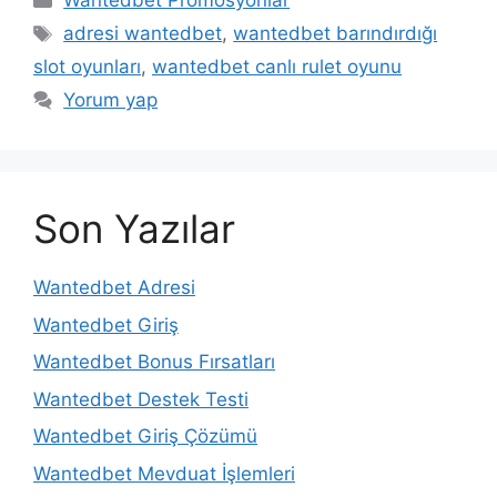
Wantedbet Promosyonlar
Etiketler
adresi wantedbet
,
wantedbet barındırdığı
slot oyunları
,
wantedbet canlı rulet oyunu
Yorum yap
Son Yazılar
Wantedbet Adresi
Wantedbet Giriş
Wantedbet Bonus Fırsatları
Wantedbet Destek Testi
Wantedbet Giriş Çözümü
Wantedbet Mevduat İşlemleri