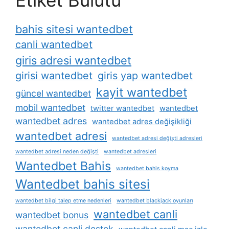
Etiket Bulutu
bahis sitesi wantedbet
canli wantedbet
giris adresi wantedbet
girisi wantedbet
giris yap wantedbet
kayit wantedbet
güncel wantedbet
mobil wantedbet
twitter wantedbet
wantedbet
wantedbet adres
wantedbet adres değişikliği
wantedbet adresi
wantedbet adresi değişti adresleri
wantedbet adresi neden değişti
wantedbet adresleri
Wantedbet Bahis
wantedbet bahis koyma
Wantedbet bahis sitesi
wantedbet bilgi talep etme nedenleri
wantedbet blackjack oyunları
wantedbet canli
wantedbet bonus
wantedbet canli destek