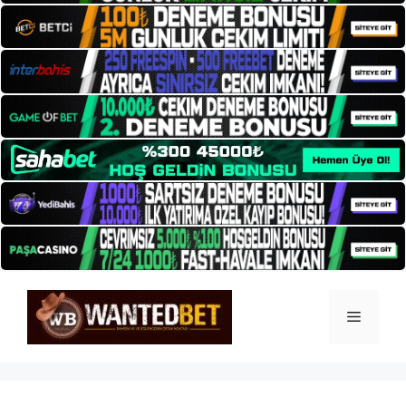
İçeriğe
atla
Menü