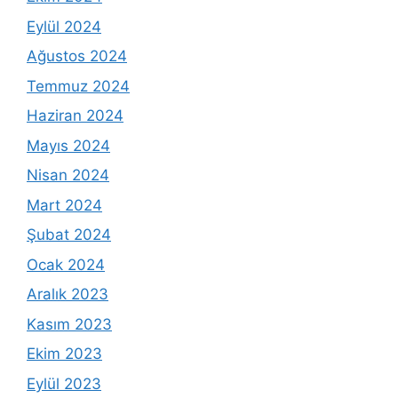
Eylül 2024
Ağustos 2024
Temmuz 2024
Haziran 2024
Mayıs 2024
Nisan 2024
Mart 2024
Şubat 2024
Ocak 2024
Aralık 2023
Kasım 2023
Ekim 2023
Eylül 2023