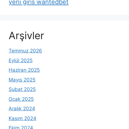
yeni giris wantedbet
Arşivler
Temmuz 2026
Eylül 2025
Haziran 2025
Mayıs 2025
Şubat 2025
Ocak 2025
Aralık 2024
Kasım 2024
Ekim 2024