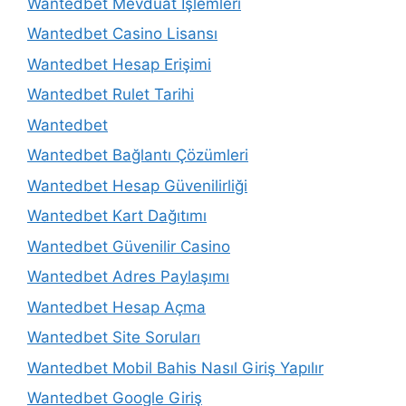
Wantedbet Mevduat İşlemleri
Wantedbet Casino Lisansı
Wantedbet Hesap Erişimi
Wantedbet Rulet Tarihi
Wantedbet
Wantedbet Bağlantı Çözümleri
Wantedbet Hesap Güvenilirliği
Wantedbet Kart Dağıtımı
Wantedbet Güvenilir Casino
Wantedbet Adres Paylaşımı
Wantedbet Hesap Açma
Wantedbet Site Soruları
Wantedbet Mobil Bahis Nasıl Giriş Yapılır
Wantedbet Google Giriş