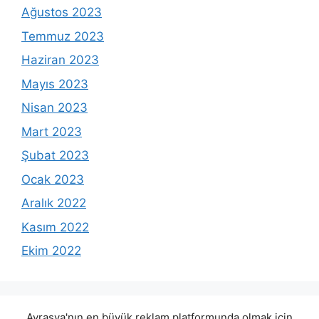
Ağustos 2023
Temmuz 2023
Haziran 2023
Mayıs 2023
Nisan 2023
Mart 2023
Şubat 2023
Ocak 2023
Aralık 2022
Kasım 2022
Ekim 2022
Avrasya'nın en büyük reklam platformunda olmak için