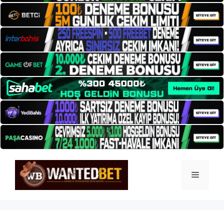
İçeriğe
atla
Menü