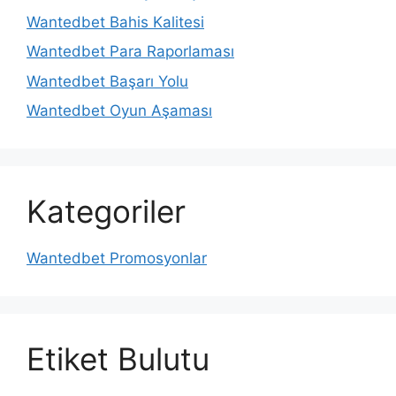
Wantedbet Bahis Kalitesi
Wantedbet Para Raporlaması
Wantedbet Başarı Yolu
Wantedbet Oyun Aşaması
Kategoriler
Wantedbet Promosyonlar
Etiket Bulutu