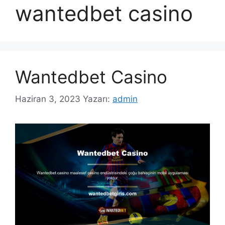
wantedbet casino
Wantedbet Casino
Haziran 3, 2023
Yazarı:
admin