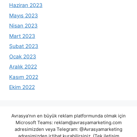
Haziran 2023
Mayıs 2023
Nisan 2023
Mart 2023
Şubat 2023
Ocak 2023
Aralık 2022
Kasım 2022
Ekim 2022
Avrasya'nın en büyük reklam platformunda olmak için
Microsoft Teams:
reklam@avrasyamarketing.com
adresimizden veya Telegram: @Avrasyamarketing
adresimizden irtibat kurabilirsiniz. (Tek iletişim