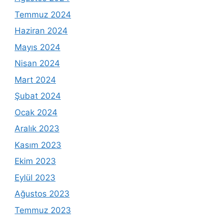
Temmuz 2024
Haziran 2024
Mayıs 2024
Nisan 2024
Mart 2024
Şubat 2024
Ocak 2024
Aralık 2023
Kasım 2023
Ekim 2023
Eylül 2023
Ağustos 2023
Temmuz 2023