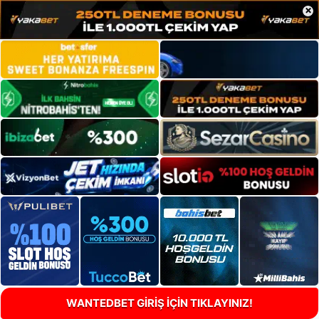
×
WANTEDBET GİRİŞ İÇİN TIKLAYINIZ!