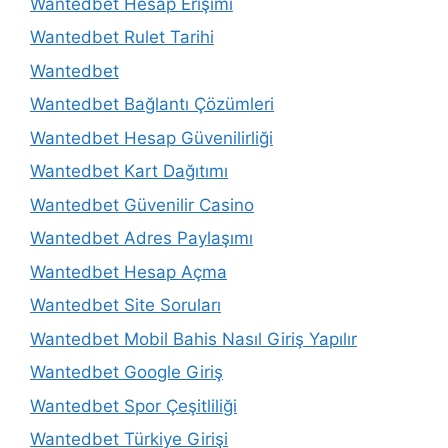
Wantedbet Hesap Erişimi
Wantedbet Rulet Tarihi
Wantedbet
Wantedbet Bağlantı Çözümleri
Wantedbet Hesap Güvenilirliği
Wantedbet Kart Dağıtımı
Wantedbet Güvenilir Casino
Wantedbet Adres Paylaşımı
Wantedbet Hesap Açma
Wantedbet Site Soruları
Wantedbet Mobil Bahis Nasıl Giriş Yapılır
Wantedbet Google Giriş
Wantedbet Spor Çeşitliliği
Wantedbet Türkiye Girişi