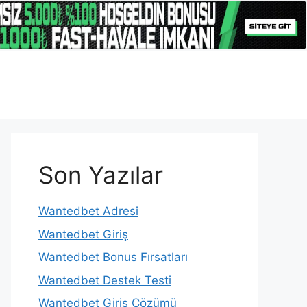
Son Yazılar
Wantedbet Adresi
Wantedbet Giriş
Wantedbet Bonus Fırsatları
Wantedbet Destek Testi
Wantedbet Giriş Çözümü