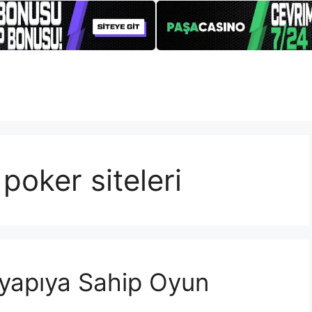
poker siteleri
tyapıya Sahip Oyun