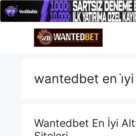
İçeriğe
atla
wantedbet en i̇yi 
Wantedbet En İyi Al
Siteleri