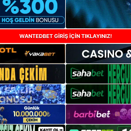
WANTEDBET GİRİŞ İÇİN TIKLAYINIZ!