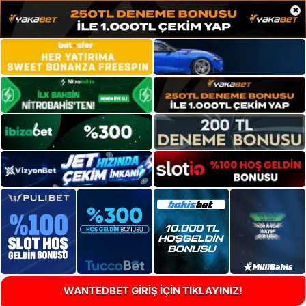
×
WANTEDBET GİRİŞ İÇİN TIKLAYINIZ!