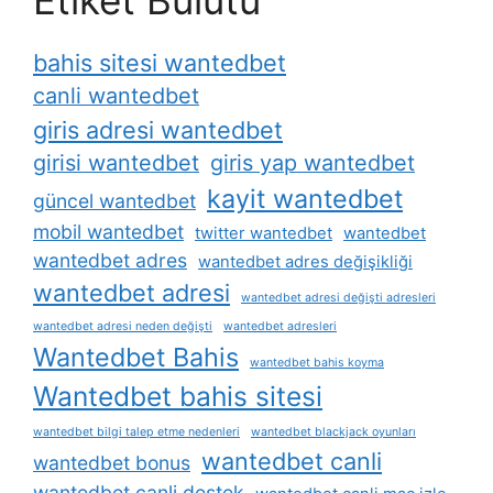
Etiket Bulutu
bahis sitesi wantedbet
canli wantedbet
giris adresi wantedbet
girisi wantedbet
giris yap wantedbet
kayit wantedbet
güncel wantedbet
mobil wantedbet
twitter wantedbet
wantedbet
wantedbet adres
wantedbet adres değişikliği
wantedbet adresi
wantedbet adresi değişti adresleri
wantedbet adresi neden değişti
wantedbet adresleri
Wantedbet Bahis
wantedbet bahis koyma
Wantedbet bahis sitesi
wantedbet bilgi talep etme nedenleri
wantedbet blackjack oyunları
wantedbet canli
wantedbet bonus
wantedbet canli destek