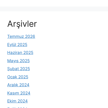
Arşivler
Temmuz 2026
Eylül 2025
Haziran 2025
Mayıs 2025
Şubat 2025
Ocak 2025
Aralık 2024
Kasım 2024
Ekim 2024