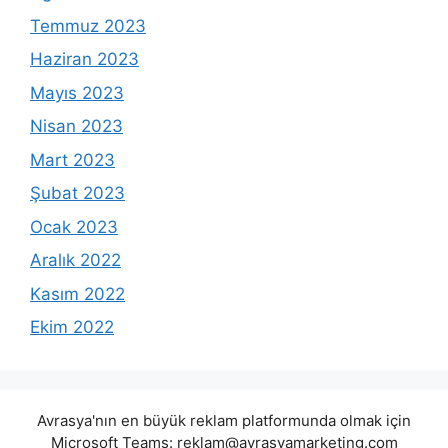
Temmuz 2023
Haziran 2023
Mayıs 2023
Nisan 2023
Mart 2023
Şubat 2023
Ocak 2023
Aralık 2022
Kasım 2022
Ekim 2022
Avrasya'nın en büyük reklam platformunda olmak için
Microsoft Teams:
reklam@avrasyamarketing.com