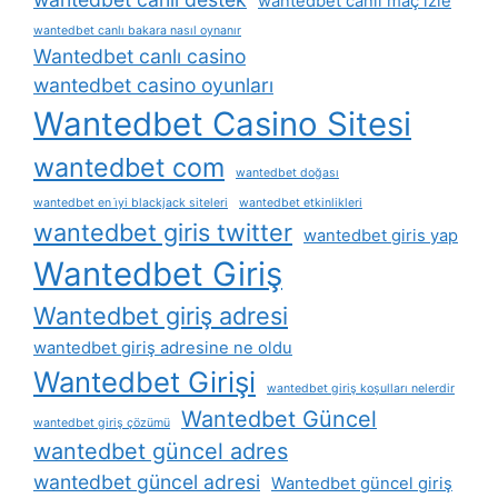
wantedbet canli maç izle
wantedbet canlı bakara nasıl oynanır
Wantedbet canlı casino
wantedbet casino oyunları
Wantedbet Casino Sitesi
wantedbet com
wantedbet doğası
wantedbet en i̇yi blackjack siteleri
wantedbet etkinlikleri
wantedbet giris twitter
wantedbet giris yap
Wantedbet Giriş
Wantedbet giriş adresi
wantedbet giriş adresine ne oldu
Wantedbet Girişi
wantedbet giriş koşulları nelerdir
Wantedbet Güncel
wantedbet giriş çözümü
wantedbet güncel adres
wantedbet güncel adresi
Wantedbet güncel giriş