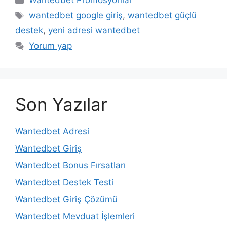
Wantedbet Promosyonlar
Etiketler
wantedbet google giriş
,
wantedbet güçlü
destek
,
yeni adresi wantedbet
Yorum yap
Son Yazılar
Wantedbet Adresi
Wantedbet Giriş
Wantedbet Bonus Fırsatları
Wantedbet Destek Testi
Wantedbet Giriş Çözümü
Wantedbet Mevduat İşlemleri