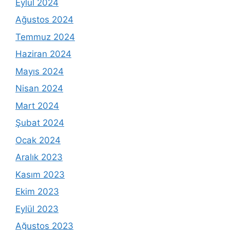
Eylül 2024
Ağustos 2024
Temmuz 2024
Haziran 2024
Mayıs 2024
Nisan 2024
Mart 2024
Şubat 2024
Ocak 2024
Aralık 2023
Kasım 2023
Ekim 2023
Eylül 2023
Ağustos 2023