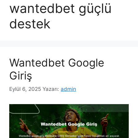
wantedbet güçlü
destek
Wantedbet Google
Giriş
Eylül 6, 2025
Yazarı:
admin