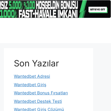
Son Yazılar
Wantedbet Adresi
Wantedbet Giriş
Wantedbet Bonus Fırsatları
Wantedbet Destek Testi
Wantedbet Giriş Çözümü