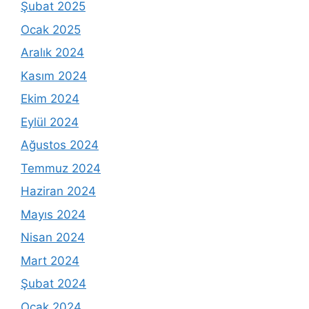
Şubat 2025
Ocak 2025
Aralık 2024
Kasım 2024
Ekim 2024
Eylül 2024
Ağustos 2024
Temmuz 2024
Haziran 2024
Mayıs 2024
Nisan 2024
Mart 2024
Şubat 2024
Ocak 2024