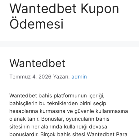
Wantedbet Kupon
Ödemesi
Wantedbet
Temmuz 4, 2026
Yazarı:
admin
Wantedbet bahis platformunun içeriği,
bahisçilerin bu tekniklerden birini seçip
hesaplarına kurmasına ve güvenle kullanmasına
olanak tanır. Bonuslar, oyuncuların bahis
sitesinin her alanında kullandığı devasa
bonuslardır. Birçok bahis sitesi Wantedbet Para