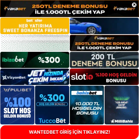
×
WANTEDBET GİRİŞ İÇİN TIKLAYINIZ!