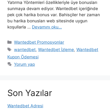
Yatırma Yöntemleri özellikleriyle üye bonusları
sunmaya devam ediyor. Wantedbet içeriğinde
pek çok harika bonus var. Bahisçiler her zaman
bu harika bonusları web sitesinde uygun
koşullarla …
Devamını oku…
Kategoriler
Wantedbet Promosyonlar
Etiketler
wantedbet
,
Wantedbet İzleme
,
Wantedbet
Kupon Ödemesi
Yorum yap
Son Yazılar
Wantedbet Adresi