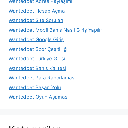
Wantedbet Adres Paylaşımı
Wantedbet Hesap Açma
Wantedbet Site Soruları
Wantedbet Mobil Bahis Nasıl Giriş Yapılır
Wantedbet Google Giriş
Wantedbet Spor Çeşitliliği
Wantedbet Türkiye Girişi
Wantedbet Bahis Kalitesi
Wantedbet Para Raporlaması
Wantedbet Başarı Yolu
Wantedbet Oyun Aşaması