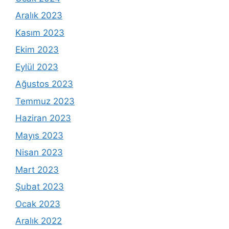
Aralık 2023
Kasım 2023
Ekim 2023
Eylül 2023
Ağustos 2023
Temmuz 2023
Haziran 2023
Mayıs 2023
Nisan 2023
Mart 2023
Şubat 2023
Ocak 2023
Aralık 2022