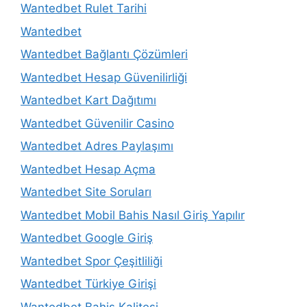
Wantedbet Rulet Tarihi
Wantedbet
Wantedbet Bağlantı Çözümleri
Wantedbet Hesap Güvenilirliği
Wantedbet Kart Dağıtımı
Wantedbet Güvenilir Casino
Wantedbet Adres Paylaşımı
Wantedbet Hesap Açma
Wantedbet Site Soruları
Wantedbet Mobil Bahis Nasıl Giriş Yapılır
Wantedbet Google Giriş
Wantedbet Spor Çeşitliliği
Wantedbet Türkiye Girişi
Wantedbet Bahis Kalitesi