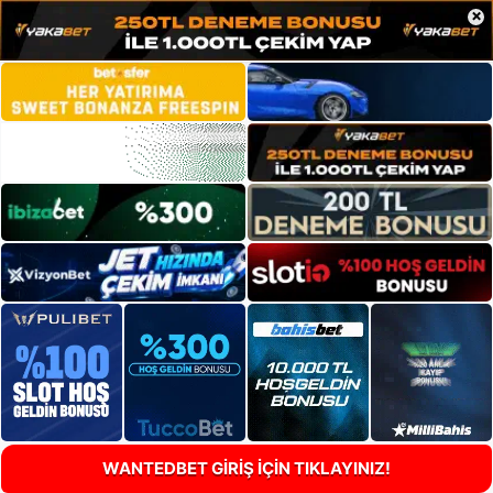
×
WANTEDBET GİRİŞ İÇİN TIKLAYINIZ!