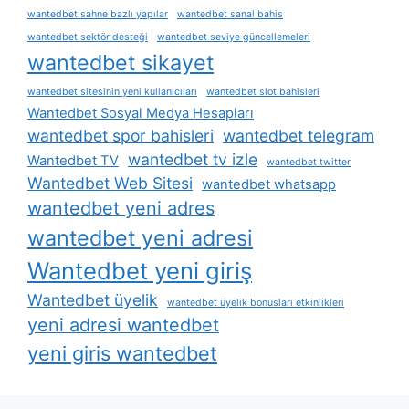
wantedbet sahne bazlı yapılar
wantedbet sanal bahis
wantedbet sektör desteği
wantedbet seviye güncellemeleri
wantedbet sikayet
wantedbet sitesinin yeni kullanıcıları
wantedbet slot bahisleri
Wantedbet Sosyal Medya Hesapları
wantedbet spor bahisleri
wantedbet telegram
wantedbet tv izle
Wantedbet TV
wantedbet twitter
Wantedbet Web Sitesi
wantedbet whatsapp
wantedbet yeni adres
wantedbet yeni adresi
Wantedbet yeni giriş
Wantedbet üyelik
wantedbet üyelik bonusları etkinlikleri
yeni adresi wantedbet
yeni giris wantedbet