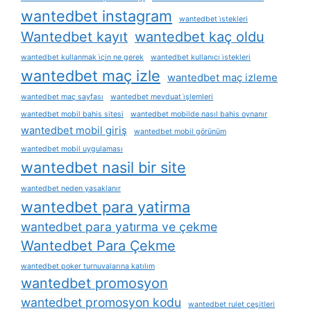
wantedbet instagram
wantedbet i̇stekleri
Wantedbet kayıt
wantedbet kaç oldu
wantedbet kullanmak i̇çin ne gerek
wantedbet kullanıcı i̇stekleri
wantedbet maç izle
wantedbet maç izleme
wantedbet maç sayfası
wantedbet mevduat i̇şlemleri
wantedbet mobil bahis sitesi
wantedbet mobilde nasıl bahis oynanır
wantedbet mobil giriş
wantedbet mobil görünüm
wantedbet mobil uygulaması
wantedbet nasil bir site
wantedbet neden yasaklanır
wantedbet para yatirma
wantedbet para yatırma ve çekme
Wantedbet Para Çekme
wantedbet poker turnuvalarına katılım
wantedbet promosyon
wantedbet promosyon kodu
wantedbet rulet çeşitleri