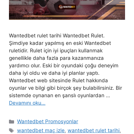
Wantedbet rulet tarihi Wantedbet Rulet.
Şimdiye kadar yapılmış en eski Wantedbet
ruletidir. Rulet için iyi ipuçları kullanmak
genellikle daha fazla para kazanmanıza
yardımcı olur. Eski bir oyundaki çoğu deneyim
daha iyi oldu ve daha iyi planlar yaptı.
Wantedbet web sitesinde Rulet hakkında
oyunlar ve bilgi gibi birçok şey bulabilirsiniz. Bir
sistemde oynanan en şanslı oyunlardan …
Devamını oku…
Kategoriler
Wantedbet Promosyonlar
Etiketler
wantedbet maç izle
,
wantedbet rulet tarihi
,