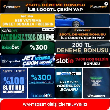
×
WANTEDBET GİRİŞ İÇİN TIKLAYINIZ!