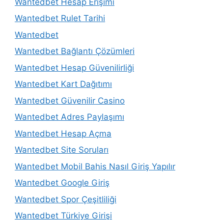
Wantedbet Hesap Erişimi
Wantedbet Rulet Tarihi
Wantedbet
Wantedbet Bağlantı Çözümleri
Wantedbet Hesap Güvenilirliği
Wantedbet Kart Dağıtımı
Wantedbet Güvenilir Casino
Wantedbet Adres Paylaşımı
Wantedbet Hesap Açma
Wantedbet Site Soruları
Wantedbet Mobil Bahis Nasıl Giriş Yapılır
Wantedbet Google Giriş
Wantedbet Spor Çeşitliliği
Wantedbet Türkiye Girişi