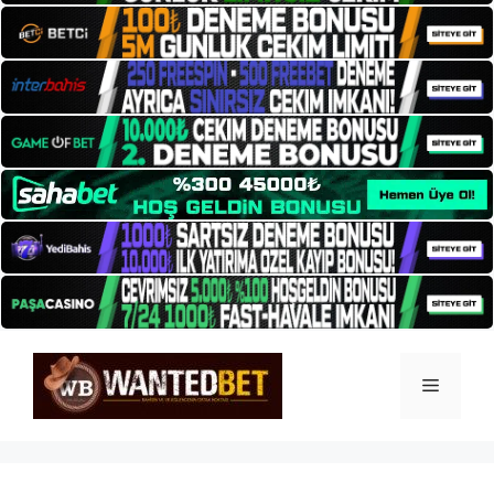
İçeriğe
atla
Menü