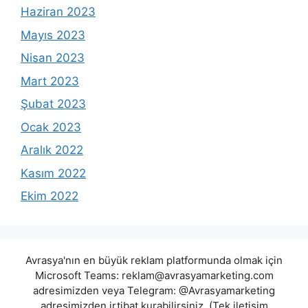
Haziran 2023
Mayıs 2023
Nisan 2023
Mart 2023
Şubat 2023
Ocak 2023
Aralık 2022
Kasım 2022
Ekim 2022
Avrasya'nın en büyük reklam platformunda olmak için
Microsoft Teams:
reklam@avrasyamarketing.com
adresimizden veya Telegram: @Avrasyamarketing
adresimizden irtibat kurabilirsiniz. (Tek iletişim