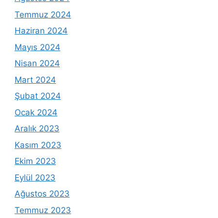
Temmuz 2024
Haziran 2024
Mayıs 2024
Nisan 2024
Mart 2024
Şubat 2024
Ocak 2024
Aralık 2023
Kasım 2023
Ekim 2023
Eylül 2023
Ağustos 2023
Temmuz 2023