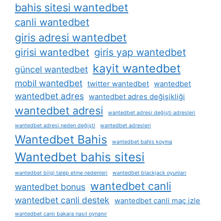
bahis sitesi wantedbet
canli wantedbet
giris adresi wantedbet
girisi wantedbet
giris yap wantedbet
kayit wantedbet
güncel wantedbet
mobil wantedbet
twitter wantedbet
wantedbet
wantedbet adres
wantedbet adres değişikliği
wantedbet adresi
wantedbet adresi değişti adresleri
wantedbet adresi neden değişti
wantedbet adresleri
Wantedbet Bahis
wantedbet bahis koyma
Wantedbet bahis sitesi
wantedbet bilgi talep etme nedenleri
wantedbet blackjack oyunları
wantedbet canli
wantedbet bonus
wantedbet canli destek
wantedbet canli maç izle
wantedbet canlı bakara nasıl oynanır