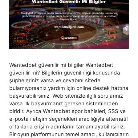
Wantedbet güvenilir mi bilgiler Wantedbet
güvenilir mi? Bilgilerin güvenilirliği konusunda
şüpheleriniz varsa ve cevabını sitede
bulamıyorsanız yardım için online destek hattına
başvurabilirsiniz. Web sitenizle ilgili sorularınız
varsa ilk başvurmanız gereken sistemlerden
biridir. Ayrıca Wantedbet spor bahisleri, SSS ve
e-posta iletişim seçenekleri aracılığıyla alternatif
ortaklarla erişim adımlarını tamamlayabilirsiniz.
Bir oyun platformunun temel amacı, kullanıcıların