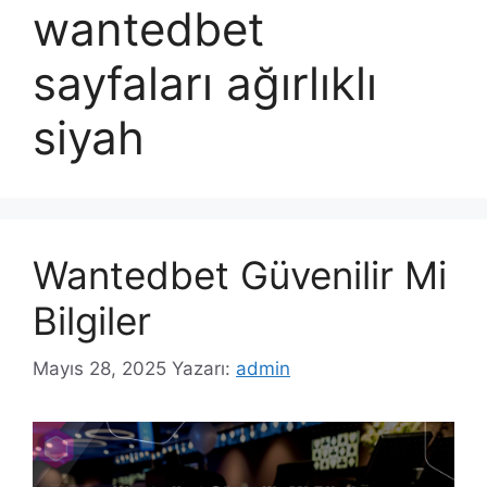
wantedbet
sayfaları ağırlıklı
siyah
Wantedbet Güvenilir Mi
Bilgiler
Mayıs 28, 2025
Yazarı:
admin