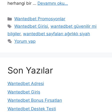
herhangi bir …
Devamını oku…
Kategoriler
Wantedbet Promosyonlar
Etiketler
Wantedbet Girişi
,
wantedbet güvenilir mi
bilgiler
,
wantedbet sayfaları ağırlıklı siyah
Yorum yap
Son Yazılar
Wantedbet Adresi
Wantedbet Giriş
Wantedbet Bonus Fırsatları
Wantedbet Destek Testi