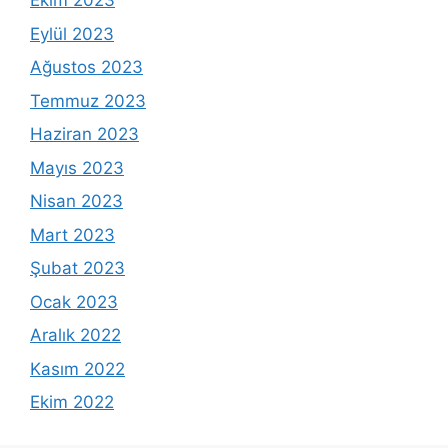
Ekim 2023
Eylül 2023
Ağustos 2023
Temmuz 2023
Haziran 2023
Mayıs 2023
Nisan 2023
Mart 2023
Şubat 2023
Ocak 2023
Aralık 2022
Kasım 2022
Ekim 2022