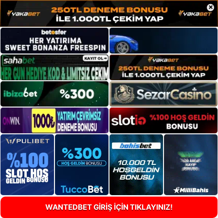
×
WANTEDBET GİRİŞ İÇİN TIKLAYINIZ!