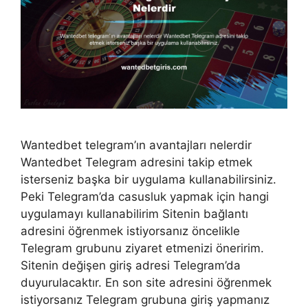
Wantedbet telegram’ın avantajları nelerdir
Wantedbet Telegram adresini takip etmek
isterseniz başka bir uygulama kullanabilirsiniz.
Peki Telegram’da casusluk yapmak için hangi
uygulamayı kullanabilirim Sitenin bağlantı
adresini öğrenmek istiyorsanız öncelikle
Telegram grubunu ziyaret etmenizi öneririm.
Sitenin değişen giriş adresi Telegram’da
duyurulacaktır. En son site adresini öğrenmek
istiyorsanız Telegram grubuna giriş yapmanız