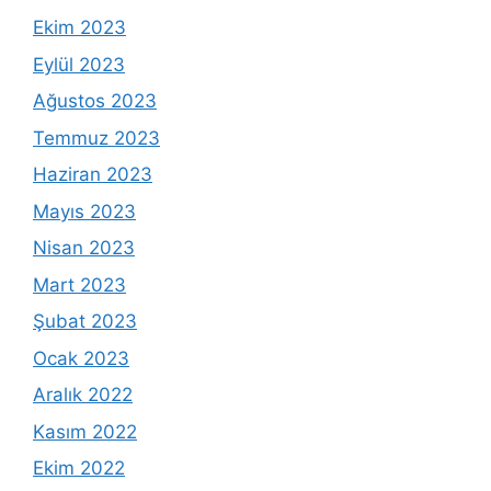
Ekim 2023
Eylül 2023
Ağustos 2023
Temmuz 2023
Haziran 2023
Mayıs 2023
Nisan 2023
Mart 2023
Şubat 2023
Ocak 2023
Aralık 2022
Kasım 2022
Ekim 2022