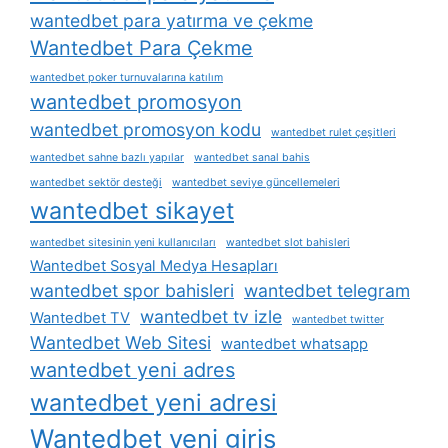
wantedbet para yatırma ve çekme
Wantedbet Para Çekme
wantedbet poker turnuvalarına katılım
wantedbet promosyon
wantedbet promosyon kodu
wantedbet rulet çeşitleri
wantedbet sahne bazlı yapılar
wantedbet sanal bahis
wantedbet sektör desteği
wantedbet seviye güncellemeleri
wantedbet sikayet
wantedbet sitesinin yeni kullanıcıları
wantedbet slot bahisleri
Wantedbet Sosyal Medya Hesapları
wantedbet spor bahisleri
wantedbet telegram
wantedbet tv izle
Wantedbet TV
wantedbet twitter
Wantedbet Web Sitesi
wantedbet whatsapp
wantedbet yeni adres
wantedbet yeni adresi
Wantedbet yeni giriş