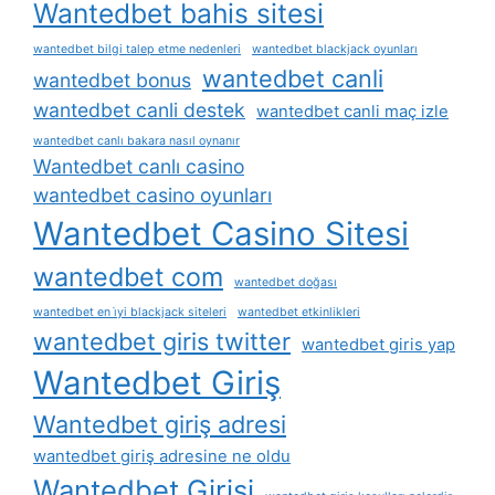
Wantedbet bahis sitesi
wantedbet bilgi talep etme nedenleri
wantedbet blackjack oyunları
wantedbet canli
wantedbet bonus
wantedbet canli destek
wantedbet canli maç izle
wantedbet canlı bakara nasıl oynanır
Wantedbet canlı casino
wantedbet casino oyunları
Wantedbet Casino Sitesi
wantedbet com
wantedbet doğası
wantedbet en i̇yi blackjack siteleri
wantedbet etkinlikleri
wantedbet giris twitter
wantedbet giris yap
Wantedbet Giriş
Wantedbet giriş adresi
wantedbet giriş adresine ne oldu
Wantedbet Girişi