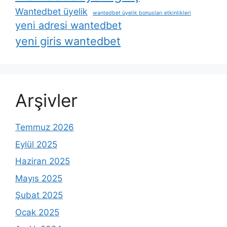
Wantedbet üyelik
wantedbet üyelik bonusları etkinlikleri
yeni adresi wantedbet
yeni giris wantedbet
Arşivler
Temmuz 2026
Eylül 2025
Haziran 2025
Mayıs 2025
Şubat 2025
Ocak 2025