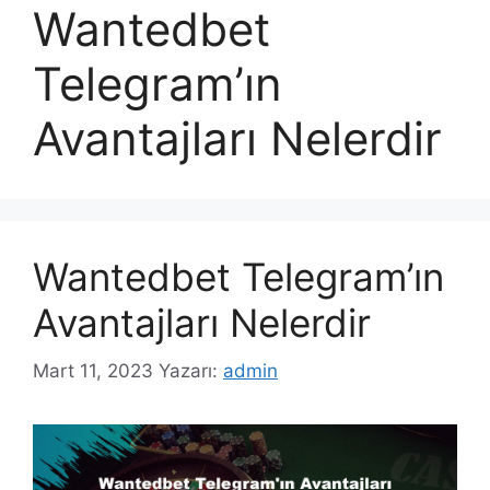
Wantedbet
Telegram’ın
Avantajları Nelerdir
Wantedbet Telegram’ın
Avantajları Nelerdir
Mart 11, 2023
Yazarı:
admin