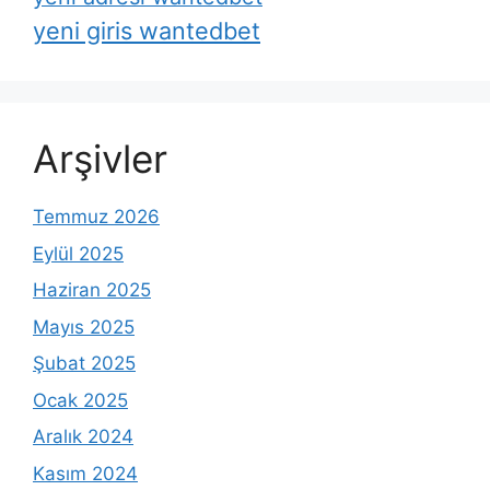
yeni giris wantedbet
Arşivler
Temmuz 2026
Eylül 2025
Haziran 2025
Mayıs 2025
Şubat 2025
Ocak 2025
Aralık 2024
Kasım 2024