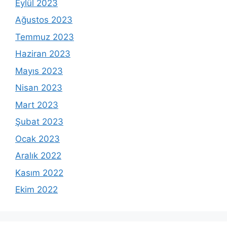
Eylül 2023
Ağustos 2023
Temmuz 2023
Haziran 2023
Mayıs 2023
Nisan 2023
Mart 2023
Şubat 2023
Ocak 2023
Aralık 2022
Kasım 2022
Ekim 2022