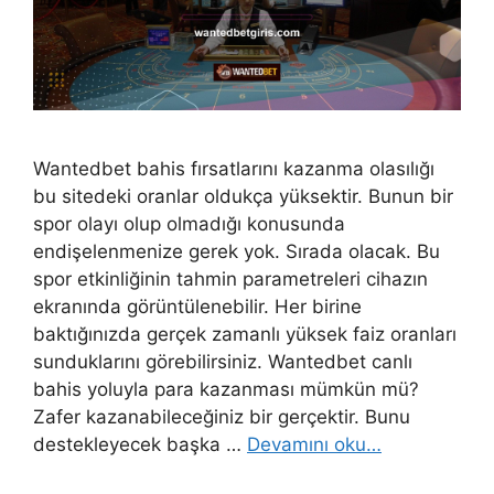
Wantedbet bahis fırsatlarını kazanma olasılığı
bu sitedeki oranlar oldukça yüksektir. Bunun bir
spor olayı olup olmadığı konusunda
endişelenmenize gerek yok. Sırada olacak. Bu
spor etkinliğinin tahmin parametreleri cihazın
ekranında görüntülenebilir. Her birine
baktığınızda gerçek zamanlı yüksek faiz oranları
sunduklarını görebilirsiniz. Wantedbet canlı
bahis yoluyla para kazanması mümkün mü?
Zafer kazanabileceğiniz bir gerçektir. Bunu
destekleyecek başka …
Devamını oku…