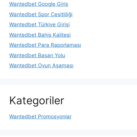
Wantedbet Google Giriş
Wantedbet Spor Çeşitliliği
Wantedbet Türkiye Girişi
Wantedbet Bahis Kalitesi
Wantedbet Para Raporlaması
Wantedbet Başarı Yolu
Wantedbet Oyun Aşaması
Kategoriler
Wantedbet Promosyonlar