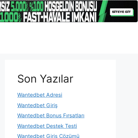
Son Yazılar
Wantedbet Adresi
Wantedbet Giriş
Wantedbet Bonus Fırsatları
Wantedbet Destek Testi
Wantedbet Giriş Çözümü