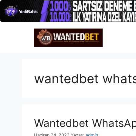
İçeriğe
atla
wantedbet what
Wantedbet WhatsAp
Haziran 24, 2023
Yazarı:
admin