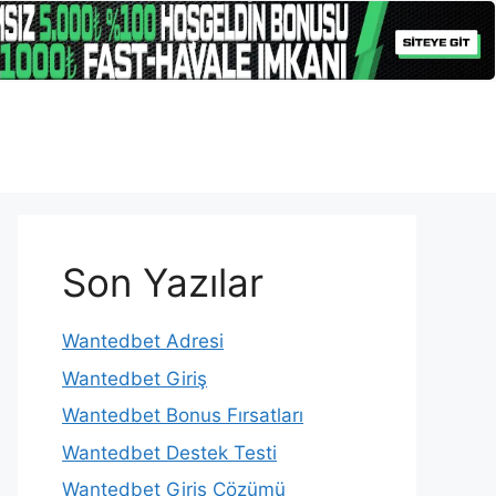
Son Yazılar
Wantedbet Adresi
Wantedbet Giriş
Wantedbet Bonus Fırsatları
Wantedbet Destek Testi
Wantedbet Giriş Çözümü