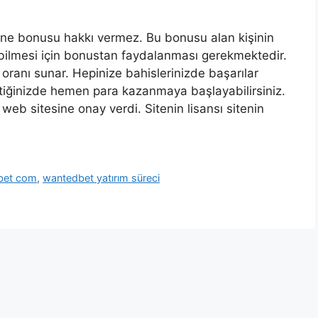
ne bonusu hakkı vermez. Bu bonusu alan kişinin
bilmesi için bonustan faydalanması gerekmektedir.
oranı sunar. Hepinize bahislerinizde başarılar
ttiğinizde hemen para kazanmaya başlayabilirsiniz.
web sitesine onay verdi. Sitenin lisansı sitenin
bet com
,
wantedbet yatırım süreci