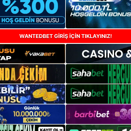
WANTEDBET GİRİŞ İÇİN TIKLAYINIZ!