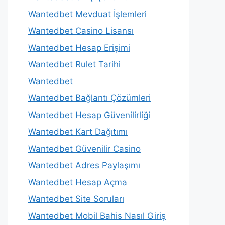
Wantedbet Mevduat İşlemleri
Wantedbet Casino Lisansı
Wantedbet Hesap Erişimi
Wantedbet Rulet Tarihi
Wantedbet
Wantedbet Bağlantı Çözümleri
Wantedbet Hesap Güvenilirliği
Wantedbet Kart Dağıtımı
Wantedbet Güvenilir Casino
Wantedbet Adres Paylaşımı
Wantedbet Hesap Açma
Wantedbet Site Soruları
Wantedbet Mobil Bahis Nasıl Giriş