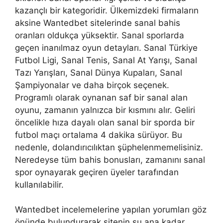
kazançlı bir kategoridir. Ülkemizdeki firmaların
aksine Wantedbet sitelerinde sanal bahis
oranları oldukça yüksektir. Sanal sporlarda
geçen inanılmaz oyun detayları. Sanal Türkiye
Futbol Ligi, Sanal Tenis, Sanal At Yarışı, Sanal
Tazı Yarışları, Sanal Dünya Kupaları, Sanal
Şampiyonalar ve daha birçok seçenek.
Programlı olarak oynanan saf bir sanal alan
oyunu, zamanın yalnızca bir kısmını alır. Geliri
öncelikle hıza dayalı olan sanal bir sporda bir
futbol maçı ortalama 4 dakika sürüyor. Bu
nedenle, dolandırıcılıktan şüphelenmemelisiniz.
Neredeyse tüm bahis bonusları, zamanını sanal
spor oynayarak geçiren üyeler tarafından
kullanılabilir.
Wantedbet incelemelerine yapılan yorumları göz
önünde bulundurarak sitenin şu ana kadar