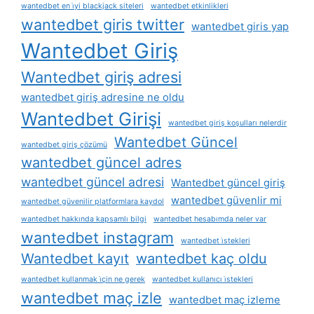
wantedbet en i̇yi blackjack siteleri
wantedbet etkinlikleri
wantedbet giris twitter
wantedbet giris yap
Wantedbet Giriş
Wantedbet giriş adresi
wantedbet giriş adresine ne oldu
Wantedbet Girişi
wantedbet giriş koşulları nelerdir
Wantedbet Güncel
wantedbet giriş çözümü
wantedbet güncel adres
wantedbet güncel adresi
Wantedbet güncel giriş
wantedbet güvenlir mi
wantedbet güvenilir platformlara kaydol
wantedbet hakkında kapsamlı bilgi
wantedbet hesabımda neler var
wantedbet instagram
wantedbet i̇stekleri
Wantedbet kayıt
wantedbet kaç oldu
wantedbet kullanmak i̇çin ne gerek
wantedbet kullanıcı i̇stekleri
wantedbet maç izle
wantedbet maç izleme