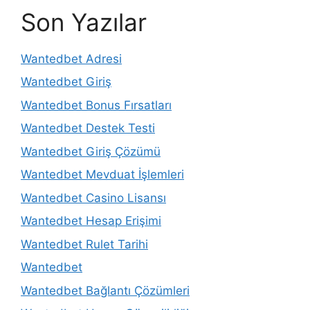
Son Yazılar
Wantedbet Adresi
Wantedbet Giriş
Wantedbet Bonus Fırsatları
Wantedbet Destek Testi
Wantedbet Giriş Çözümü
Wantedbet Mevduat İşlemleri
Wantedbet Casino Lisansı
Wantedbet Hesap Erişimi
Wantedbet Rulet Tarihi
Wantedbet
Wantedbet Bağlantı Çözümleri