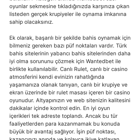
oyunlar sekmesine tıkladığınızda karşınıza çıkan
listeden gerçek krupiyeler ile oynama imkanına
sahip olacaksınız.
Ek olarak, başarılı bir şekilde bahis oynamak için
bilmeniz gereken bazı püf noktaları vardır. Türk
bahis sitelerinin yabancı bahis sitelerinden daha
iyi olma sorununu çözmek için Wantedbet ile
birlikte kullanılabilir. Canlı Rulet, canlı bir casino
atmosferini kendi evinizin rahatlığında
yaşamanıza olanak tanıyan, canlı bir krupiye ve
ekran üzerinde bir rulet masası içeren bir casino
oyunudur. Altyapınızın ve web sitenizin kalitesini
dakikalar içinde kontrol edin. En iyi oyun
içerikleri tek adreste toplandı. Ancak bu tür
faaliyetlerden para kazanmamak bu konuda
büyük bir avantaj sağlıyor. İşin püf noktası,
kazancınızı anında ve kolayca ikiye katlayan