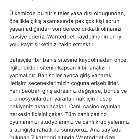
Ülkemizde bu tür siteler yasa dışı olduğundan,
özellikle çıkış aşamasında pek çok kişi sorun
yaşamadığından son derece dikkatli olmanızı
tavsiye ederiz. Wantedbet kaydolmanın en iyi
yolu kayıt şirketinizi takip etmektir.
Bahisçiler bir bahis sitesine kaydolmadan önce
ilgilendikleri sitenin kapsamlı bir analizini
yapmalıdır. Bahisçiler ayrıca giriş yaparak
iletişim seçeneklerimizin çoğuna erişebilirler.
Yeni Seobah giriş adresiniz değişirse, bonus ve
promosyonlardan yararlanmak için hesap
bakiyeniz aktarılacaktır. Canlı casino oyunları
herkesin ilgisini çeker. Tüm canlı casino
oyunlarımızı stüdyolarımız ve canlı krupiyelerimiz
aracılığıyla rahatlıkla sunuyoruz. Ana sayfada
bulunan 7 kategori altında Wantedbet özel