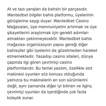
At ve tazı yarışları da bahsin bir parçasıdır.
Wantedbet bilgiler
bahis platformu, üyelerinin
görüşlerine saygı duyar. Wantedbet Casino
Mağazaları, üye memnuniyetini artırmak ve üye
şikayetlerini araştırmak için gerekli adımları
atmaktan çekinmeyecektir. Wantedbet bahis
mağazası organizasyon yapısı gereği diğer
bahisçiler gibi üyelerini de gözetmeden hareket
etmemektedir. Yasadışı casino siteleri, dünya
çapında ilgi gören çevrimiçi casino
platformlarıdır. Bu temel yazılım, özellikle slot
makinesi oyunları söz konusu olduğunda
yalnızca bu makinelerin en son sürümlerini
değil, aynı zamanda diğer iyi bilinen ve ilginç
çevrimiçi oyunları da içerdiğinde çok fazla
kolaylık sunar.