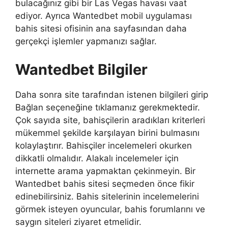
bulacağınız gibi bir Las Vegas havası vaat
ediyor. Ayrıca Wantedbet mobil uygulaması
bahis sitesi ofisinin ana sayfasından daha
gerçekçi işlemler yapmanızı sağlar.
Wantedbet Bilgiler
Daha sonra site tarafından istenen bilgileri girip
Bağlan seçeneğine tıklamanız gerekmektedir.
Çok sayıda site, bahisçilerin aradıkları kriterleri
mükemmel şekilde karşılayan birini bulmasını
kolaylaştırır. Bahisçiler incelemeleri okurken
dikkatli olmalıdır. Alakalı incelemeler için
internette arama yapmaktan çekinmeyin. Bir
Wantedbet bahis sitesi seçmeden önce fikir
edinebilirsiniz. Bahis sitelerinin incelemelerini
görmek isteyen oyuncular, bahis forumlarını ve
saygın siteleri ziyaret etmelidir.