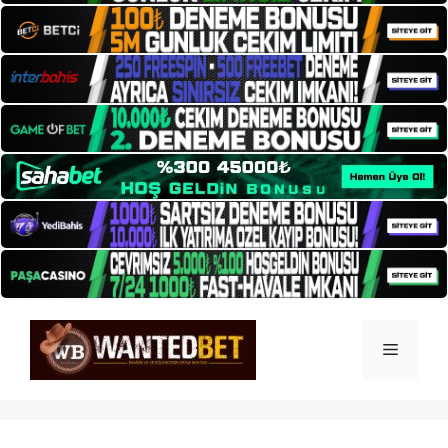
İçeriğe
atla
Menü