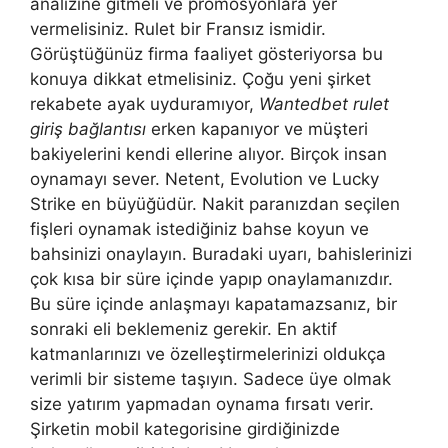
analizine gitmeli ve promosyonlara yer
vermelisiniz. Rulet bir Fransız ismidir.
Görüştüğünüz firma faaliyet gösteriyorsa bu
konuya dikkat etmelisiniz. Çoğu yeni şirket
rekabete ayak uyduramıyor,
Wantedbet rulet
giriş bağlantısı
erken kapanıyor ve müşteri
bakiyelerini kendi ellerine alıyor. Birçok insan
oynamayı sever. Netent, Evolution ve Lucky
Strike en büyüğüdür. Nakit paranızdan seçilen
fişleri oynamak istediğiniz bahse koyun ve
bahsinizi onaylayın. Buradaki uyarı, bahislerinizi
çok kısa bir süre içinde yapıp onaylamanızdır.
Bu süre içinde anlaşmayı kapatamazsanız, bir
sonraki eli beklemeniz gerekir. En aktif
katmanlarınızı ve özelleştirmelerinizi oldukça
verimli bir sisteme taşıyın. Sadece üye olmak
size yatırım yapmadan oynama fırsatı verir.
Şirketin mobil kategorisine girdiğinizde