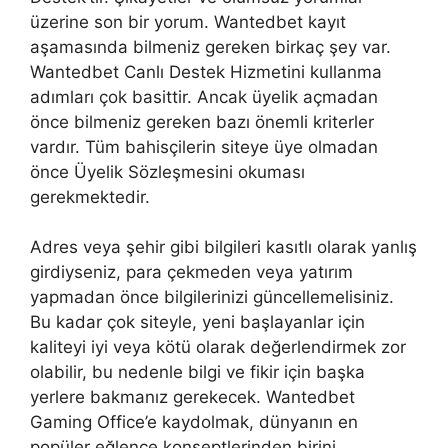
üzerine son bir yorum. Wantedbet kayıt
aşamasında bilmeniz gereken birkaç şey var.
Wantedbet Canlı Destek Hizmetini kullanma
adımları çok basittir. Ancak üyelik açmadan
önce bilmeniz gereken bazı önemli kriterler
vardır. Tüm bahisçilerin siteye üye olmadan
önce Üyelik Sözleşmesini okuması
gerekmektedir.
Adres veya şehir gibi bilgileri kasıtlı olarak yanlış
girdiyseniz, para çekmeden veya yatırım
yapmadan önce bilgilerinizi güncellemelisiniz.
Bu kadar çok siteyle, yeni başlayanlar için
kaliteyi iyi veya kötü olarak değerlendirmek zor
olabilir, bu nedenle bilgi ve fikir için başka
yerlere bakmanız gerekecek. Wantedbet
Gaming Office’e kaydolmak, dünyanın en
popüler eğlence konseptlerinden birini