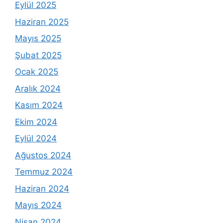
Eylül 2025
Haziran 2025
Mayıs 2025
Şubat 2025
Ocak 2025
Aralık 2024
Kasım 2024
Ekim 2024
Eylül 2024
Ağustos 2024
Temmuz 2024
Haziran 2024
Mayıs 2024
Nisan 2024