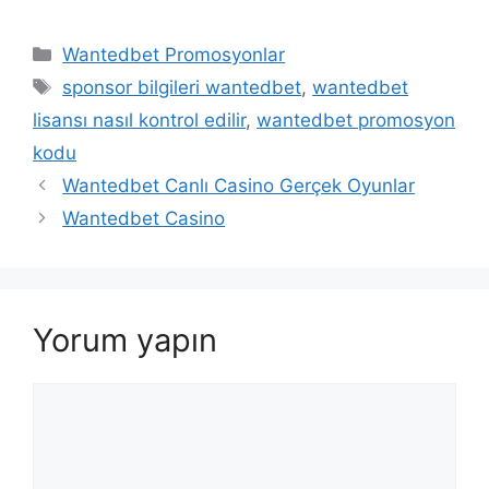
Kategoriler
Wantedbet Promosyonlar
Etiketler
sponsor bilgileri wantedbet
,
wantedbet
lisansı nasıl kontrol edilir
,
wantedbet promosyon
kodu
Yazı
Wantedbet Canlı Casino Gerçek Oyunlar
dolaşımı
Wantedbet Casino
Yorum yapın
Yorum