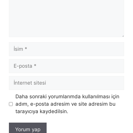
İsim
E-
posta
İnternet
sitesi
Daha sonraki yorumlarımda kullanılması için
adım, e-posta adresim ve site adresim bu
tarayıcıya kaydedilsin.