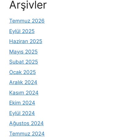
Arşivler
Temmuz 2026
Eylül 2025
Haziran 2025
Mayıs 2025
Şubat 2025
Ocak 2025
Aralık 2024
Kasım 2024
Ekim 2024
Eylül 2024
Ağustos 2024
Temmuz 2024