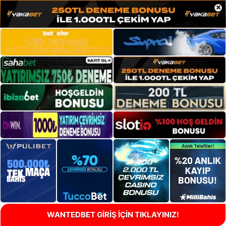
×
WANTEDBET GİRİŞ İÇİN TIKLAYINIZ!