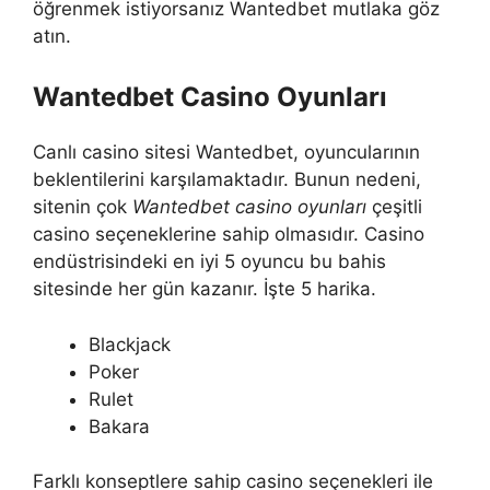
öğrenmek istiyorsanız Wantedbet mutlaka göz
atın.
Wantedbet Casino Oyunları
Canlı casino sitesi Wantedbet, oyuncularının
beklentilerini karşılamaktadır. Bunun nedeni,
sitenin çok
Wantedbet casino oyunları
çeşitli
casino seçeneklerine sahip olmasıdır. Casino
endüstrisindeki en iyi 5 oyuncu bu bahis
sitesinde her gün kazanır. İşte 5 harika.
Blackjack
Poker
Rulet
Bakara
Farklı konseptlere sahip casino seçenekleri ile