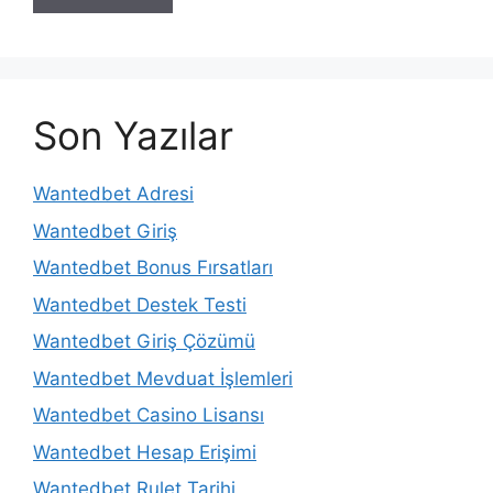
Son Yazılar
Wantedbet Adresi
Wantedbet Giriş
Wantedbet Bonus Fırsatları
Wantedbet Destek Testi
Wantedbet Giriş Çözümü
Wantedbet Mevduat İşlemleri
Wantedbet Casino Lisansı
Wantedbet Hesap Erişimi
Wantedbet Rulet Tarihi