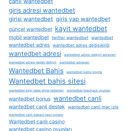
canli wantedbet
giris adresi wantedbet
girisi wantedbet
giris yap wantedbet
kayit wantedbet
güncel wantedbet
mobil wantedbet
twitter wantedbet
wantedbet
wantedbet adres
wantedbet adres değişikliği
wantedbet adresi
wantedbet adresi değişti adresleri
wantedbet adresi neden değişti
wantedbet adresleri
Wantedbet Bahis
wantedbet bahis koyma
Wantedbet bahis sitesi
wantedbet bilgi talep etme nedenleri
wantedbet blackjack oyunları
wantedbet canli
wantedbet bonus
wantedbet canli destek
wantedbet canli maç izle
wantedbet canlı bakara nasıl oynanır
Wantedbet canlı casino
wantedbet casino oyunları