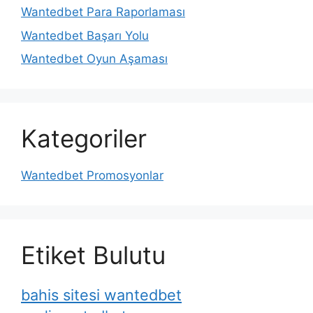
Wantedbet Para Raporlaması
Wantedbet Başarı Yolu
Wantedbet Oyun Aşaması
Kategoriler
Wantedbet Promosyonlar
Etiket Bulutu
bahis sitesi wantedbet