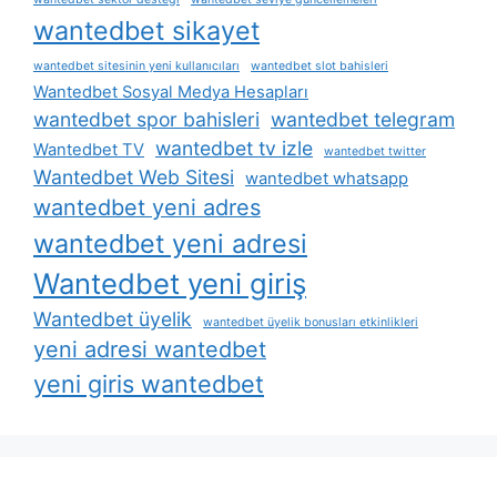
wantedbet sikayet
wantedbet sitesinin yeni kullanıcıları
wantedbet slot bahisleri
Wantedbet Sosyal Medya Hesapları
wantedbet spor bahisleri
wantedbet telegram
wantedbet tv izle
Wantedbet TV
wantedbet twitter
Wantedbet Web Sitesi
wantedbet whatsapp
wantedbet yeni adres
wantedbet yeni adresi
Wantedbet yeni giriş
Wantedbet üyelik
wantedbet üyelik bonusları etkinlikleri
yeni adresi wantedbet
yeni giris wantedbet