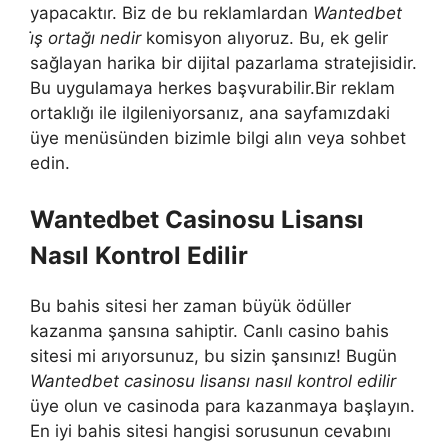
yapacaktır. Biz de bu reklamlardan
Wantedbet
i̇ş ortağı nedir
komisyon alıyoruz. Bu, ek gelir
sağlayan harika bir dijital pazarlama stratejisidir.
Bu uygulamaya herkes başvurabilir.Bir reklam
ortaklığı ile ilgileniyorsanız, ana sayfamızdaki
üye menüsünden bizimle bilgi alın veya sohbet
edin.
Wantedbet Casinosu Lisansı
Nasıl Kontrol Edilir
Bu bahis sitesi her zaman büyük ödüller
kazanma şansına sahiptir. Canlı casino bahis
sitesi mi arıyorsunuz, bu sizin şansınız! Bugün
Wantedbet casinosu lisansı nasıl kontrol edilir
üye olun ve casinoda para kazanmaya başlayın.
En iyi bahis sitesi hangisi sorusunun cevabını