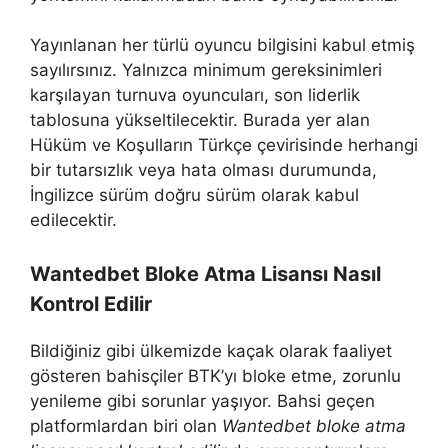
Yayınlanan her türlü oyuncu bilgisini kabul etmiş
sayılırsınız. Yalnızca minimum gereksinimleri
karşılayan turnuva oyuncuları, son liderlik
tablosuna yükseltilecektir. Burada yer alan
Hüküm ve Koşulların Türkçe çevirisinde herhangi
bir tutarsızlık veya hata olması durumunda,
İngilizce sürüm doğru sürüm olarak kabul
edilecektir.
Wantedbet Bloke Atma Lisansı Nasıl
Kontrol Edilir
Bildiğiniz gibi ülkemizde kaçak olarak faaliyet
gösteren bahisçiler BTK’yı bloke etme, zorunlu
yenileme gibi sorunlar yaşıyor. Bahsi geçen
platformlardan biri olan
Wantedbet bloke atma