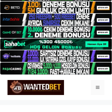
İçeriğe
atla
Menü