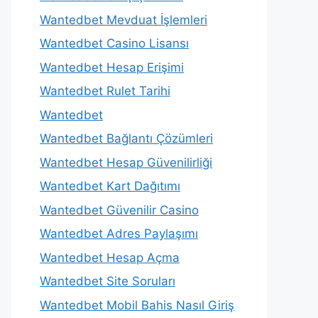
Wantedbet Mevduat İşlemleri
Wantedbet Casino Lisansı
Wantedbet Hesap Erişimi
Wantedbet Rulet Tarihi
Wantedbet
Wantedbet Bağlantı Çözümleri
Wantedbet Hesap Güvenilirliği
Wantedbet Kart Dağıtımı
Wantedbet Güvenilir Casino
Wantedbet Adres Paylaşımı
Wantedbet Hesap Açma
Wantedbet Site Soruları
Wantedbet Mobil Bahis Nasıl Giriş