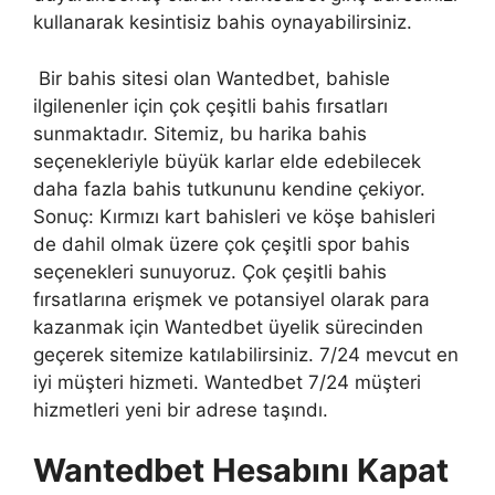
kullanarak kesintisiz bahis oynayabilirsiniz.
Bir bahis sitesi olan Wantedbet, bahisle
ilgilenenler için çok çeşitli bahis fırsatları
sunmaktadır. Sitemiz, bu harika bahis
seçenekleriyle büyük karlar elde edebilecek
daha fazla bahis tutkununu kendine çekiyor.
Sonuç: Kırmızı kart bahisleri ve köşe bahisleri
de dahil olmak üzere çok çeşitli spor bahis
seçenekleri sunuyoruz. Çok çeşitli bahis
fırsatlarına erişmek ve potansiyel olarak para
kazanmak için Wantedbet üyelik sürecinden
geçerek sitemize katılabilirsiniz. 7/24 mevcut en
iyi müşteri hizmeti. Wantedbet 7/24 müşteri
hizmetleri yeni bir adrese taşındı.
Wantedbet Hesabını Kapat