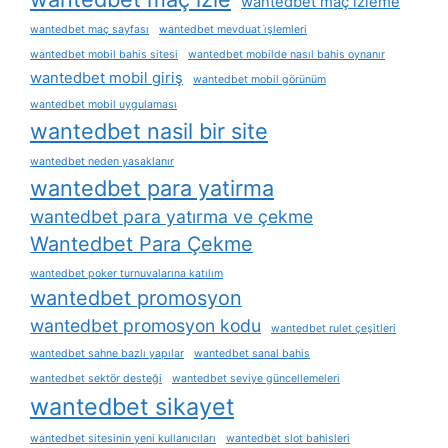
wantedbet maç izleme
wantedbet maç sayfası
wantedbet mevduat i̇şlemleri
wantedbet mobil bahis sitesi
wantedbet mobilde nasıl bahis oynanır
wantedbet mobil giriş
wantedbet mobil görünüm
wantedbet mobil uygulaması
wantedbet nasil bir site
wantedbet neden yasaklanır
wantedbet para yatirma
wantedbet para yatırma ve çekme
Wantedbet Para Çekme
wantedbet poker turnuvalarına katılım
wantedbet promosyon
wantedbet promosyon kodu
wantedbet rulet çeşitleri
wantedbet sahne bazlı yapılar
wantedbet sanal bahis
wantedbet sektör desteği
wantedbet seviye güncellemeleri
wantedbet sikayet
wantedbet sitesinin yeni kullanıcıları
wantedbet slot bahisleri