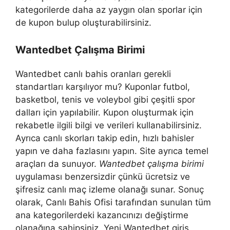
kategorilerde daha az yaygın olan sporlar için
de kupon bulup oluşturabilirsiniz.
Wantedbet Çalışma Birimi
Wantedbet canlı bahis oranları gerekli
standartları karşılıyor mu? Kuponlar futbol, ​​
basketbol, ​​tenis ve voleybol gibi çeşitli spor
dalları için yapılabilir. Kupon oluşturmak için
rekabetle ilgili bilgi ve verileri kullanabilirsiniz.
Ayrıca canlı skorları takip edin, hızlı bahisler
yapın ve daha fazlasını yapın. Site ayrıca temel
araçları da sunuyor.
Wantedbet çalışma birimi
uygulaması benzersizdir çünkü ücretsiz ve
şifresiz canlı maç izleme olanağı sunar. Sonuç
olarak, Canlı Bahis Ofisi tarafından sunulan tüm
ana kategorilerdeki kazancınızı değiştirme
olanağına sahipsiniz. Yeni Wantedbet giriş