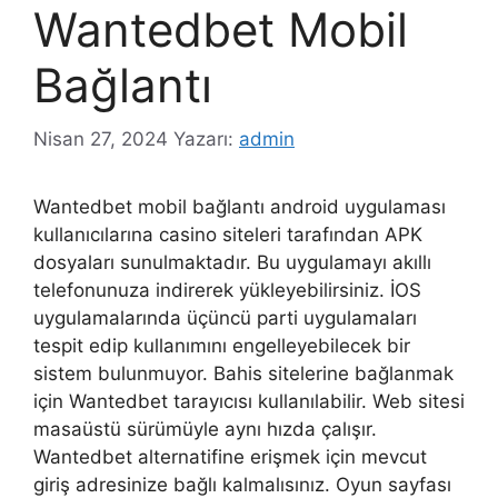
Wantedbet Mobil
Bağlantı
Nisan 27, 2024
Yazarı:
admin
Wantedbet mobil bağlantı android uygulaması
kullanıcılarına casino siteleri tarafından APK
dosyaları sunulmaktadır. Bu uygulamayı akıllı
telefonunuza indirerek yükleyebilirsiniz. İOS
uygulamalarında üçüncü parti uygulamaları
tespit edip kullanımını engelleyebilecek bir
sistem bulunmuyor. Bahis sitelerine bağlanmak
için Wantedbet tarayıcısı kullanılabilir. Web sitesi
masaüstü sürümüyle aynı hızda çalışır.
Wantedbet alternatifine erişmek için mevcut
giriş adresinize bağlı kalmalısınız. Oyun sayfası