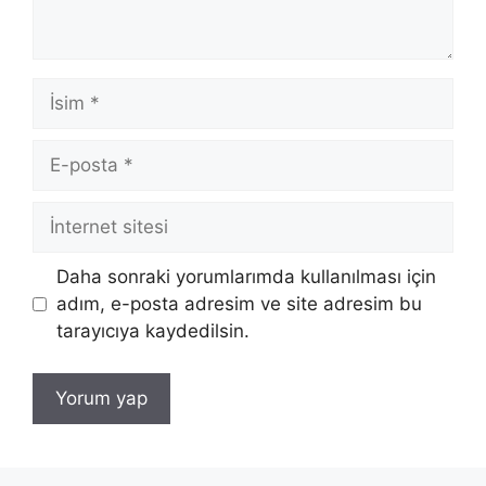
İsim
E-
posta
İnternet
sitesi
Daha sonraki yorumlarımda kullanılması için
adım, e-posta adresim ve site adresim bu
tarayıcıya kaydedilsin.