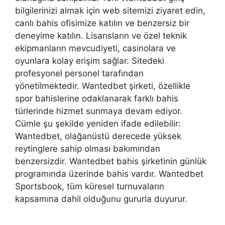
bilgilerinizi almak için web sitemizi ziyaret edin,
canlı bahis ofisimize katılın ve benzersiz bir
deneyime katılın. Lisansların ve özel teknik
ekipmanların mevcudiyeti, casinolara ve
oyunlara kolay erişim sağlar. Sitedeki
profesyonel personel tarafından
yönetilmektedir. Wantedbet şirketi, özellikle
spor bahislerine odaklanarak farklı bahis
türlerinde hizmet sunmaya devam ediyor.
Cümle şu şekilde yeniden ifade edilebilir:
Wantedbet, olağanüstü derecede yüksek
reytinglere sahip olması bakımından
benzersizdir. Wantedbet bahis şirketinin günlük
programında üzerinde bahis vardır. Wantedbet
Sportsbook, tüm küresel turnuvaların
kapsamına dahil olduğunu gururla duyurur.