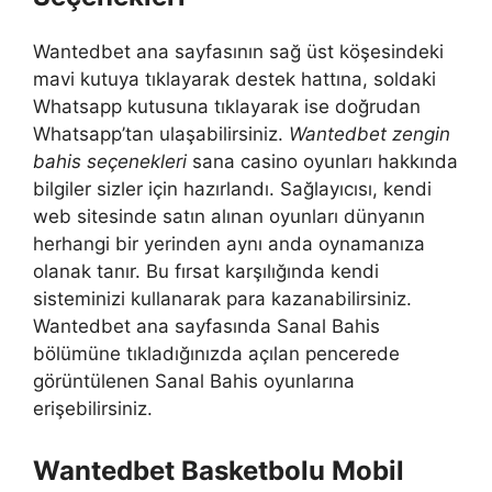
Wantedbet ana sayfasının sağ üst köşesindeki
mavi kutuya tıklayarak destek hattına, soldaki
Whatsapp kutusuna tıklayarak ise doğrudan
Whatsapp’tan ulaşabilirsiniz.
Wantedbet zengin
bahis seçenekleri
sana casino oyunları hakkında
bilgiler sizler için hazırlandı. Sağlayıcısı, kendi
web sitesinde satın alınan oyunları dünyanın
herhangi bir yerinden aynı anda oynamanıza
olanak tanır. Bu fırsat karşılığında kendi
sisteminizi kullanarak para kazanabilirsiniz.
Wantedbet ana sayfasında Sanal Bahis
bölümüne tıkladığınızda açılan pencerede
görüntülenen Sanal Bahis oyunlarına
erişebilirsiniz.
Wantedbet Basketbolu Mobil