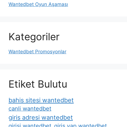
Wantedbet Oyun Aşaması
Kategoriler
Wantedbet Promosyonlar
Etiket Bulutu
bahis sitesi wantedbet
canli wantedbet
giris adresi wantedbet
girisi wantedbet
giris yap wantedbet