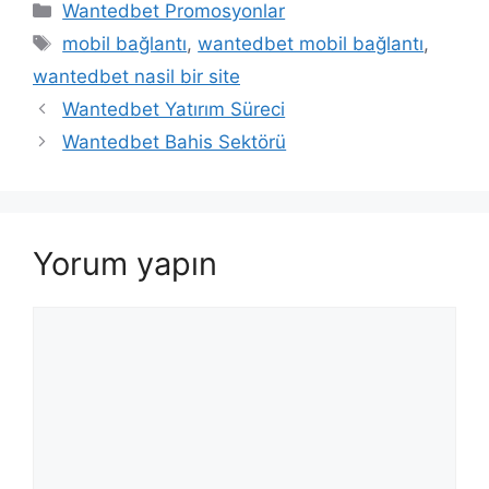
Kategoriler
Wantedbet Promosyonlar
Etiketler
mobil bağlantı
,
wantedbet mobil bağlantı
,
wantedbet nasil bir site
Yazı
Wantedbet Yatırım Süreci
dolaşımı
Wantedbet Bahis Sektörü
Yorum yapın
Yorum