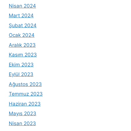
Nisan 2024
Mart 2024
Şubat 2024
Ocak 2024
Aralık 2023
Kasım 2023
Ekim 2023
Eylül 2023
Ağustos 2023
Temmuz 2023
Haziran 2023
Mayıs 2023
Nisan 2023