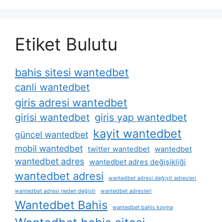
Etiket Bulutu
bahis sitesi wantedbet
canli wantedbet
giris adresi wantedbet
girisi wantedbet
giris yap wantedbet
kayit wantedbet
güncel wantedbet
mobil wantedbet
twitter wantedbet
wantedbet
wantedbet adres
wantedbet adres değişikliği
wantedbet adresi
wantedbet adresi değişti adresleri
wantedbet adresi neden değişti
wantedbet adresleri
Wantedbet Bahis
wantedbet bahis koyma