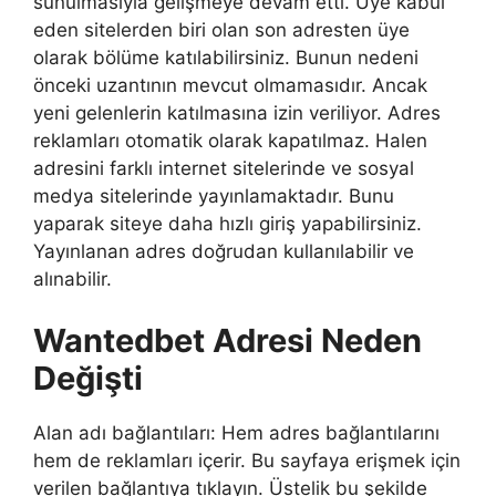
sunulmasıyla gelişmeye devam etti. Üye kabul
eden sitelerden biri olan son adresten üye
olarak bölüme katılabilirsiniz. Bunun nedeni
önceki uzantının mevcut olmamasıdır. Ancak
yeni gelenlerin katılmasına izin veriliyor. Adres
reklamları otomatik olarak kapatılmaz. Halen
adresini farklı internet sitelerinde ve sosyal
medya sitelerinde yayınlamaktadır. Bunu
yaparak siteye daha hızlı giriş yapabilirsiniz.
Yayınlanan adres doğrudan kullanılabilir ve
alınabilir.
Wantedbet Adresi Neden
Değişti
Alan adı bağlantıları: Hem adres bağlantılarını
hem de reklamları içerir. Bu sayfaya erişmek için
verilen bağlantıya tıklayın. Üstelik bu şekilde