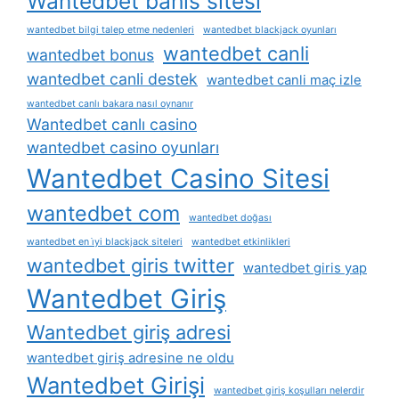
Wantedbet bahis sitesi
wantedbet bilgi talep etme nedenleri
wantedbet blackjack oyunları
wantedbet canli
wantedbet bonus
wantedbet canli destek
wantedbet canli maç izle
wantedbet canlı bakara nasıl oynanır
Wantedbet canlı casino
wantedbet casino oyunları
Wantedbet Casino Sitesi
wantedbet com
wantedbet doğası
wantedbet en i̇yi blackjack siteleri
wantedbet etkinlikleri
wantedbet giris twitter
wantedbet giris yap
Wantedbet Giriş
Wantedbet giriş adresi
wantedbet giriş adresine ne oldu
Wantedbet Girişi
wantedbet giriş koşulları nelerdir