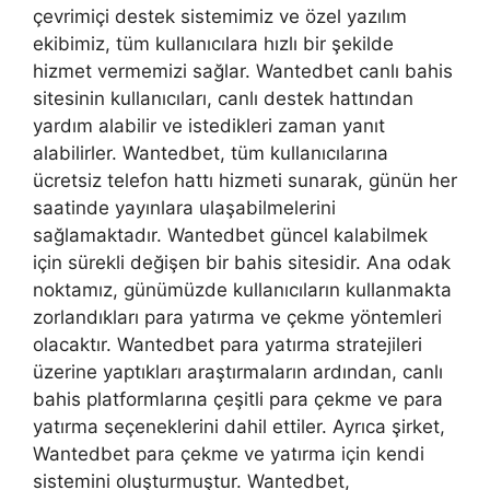
çevrimiçi destek sistemimiz ve özel yazılım
ekibimiz, tüm kullanıcılara hızlı bir şekilde
hizmet vermemizi sağlar. Wantedbet canlı bahis
sitesinin kullanıcıları, canlı destek hattından
yardım alabilir ve istedikleri zaman yanıt
alabilirler. Wantedbet, tüm kullanıcılarına
ücretsiz telefon hattı hizmeti sunarak, günün her
saatinde yayınlara ulaşabilmelerini
sağlamaktadır. Wantedbet güncel kalabilmek
için sürekli değişen bir bahis sitesidir. Ana odak
noktamız, günümüzde kullanıcıların kullanmakta
zorlandıkları para yatırma ve çekme yöntemleri
olacaktır. Wantedbet para yatırma stratejileri
üzerine yaptıkları araştırmaların ardından, canlı
bahis platformlarına çeşitli para çekme ve para
yatırma seçeneklerini dahil ettiler. Ayrıca şirket,
Wantedbet para çekme ve yatırma için kendi
sistemini oluşturmuştur. Wantedbet,