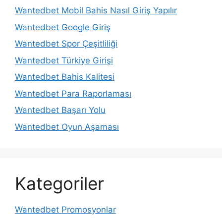
Wantedbet Mobil Bahis Nasıl Giriş Yapılır
Wantedbet Google Giriş
Wantedbet Spor Çeşitliliği
Wantedbet Türkiye Girişi
Wantedbet Bahis Kalitesi
Wantedbet Para Raporlaması
Wantedbet Başarı Yolu
Wantedbet Oyun Aşaması
Kategoriler
Wantedbet Promosyonlar