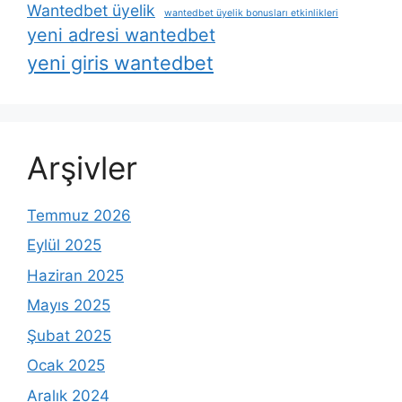
Wantedbet üyelik
wantedbet üyelik bonusları etkinlikleri
yeni adresi wantedbet
yeni giris wantedbet
Arşivler
Temmuz 2026
Eylül 2025
Haziran 2025
Mayıs 2025
Şubat 2025
Ocak 2025
Aralık 2024