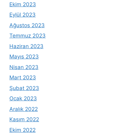
Ekim 2023
Eylül 2023
Ağustos 2023
Temmuz 2023
Haziran 2023
Mayıs 2023
Nisan 2023
Mart 2023
Şubat 2023
Ocak 2023
Aralık 2022
Kasım 2022
Ekim 2022