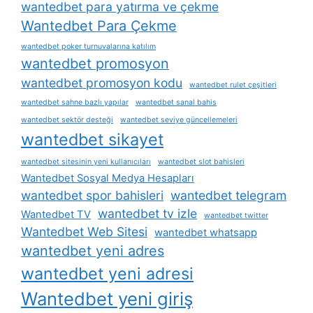
wantedbet para yatırma ve çekme
Wantedbet Para Çekme
wantedbet poker turnuvalarına katılım
wantedbet promosyon
wantedbet promosyon kodu
wantedbet rulet çeşitleri
wantedbet sahne bazlı yapılar
wantedbet sanal bahis
wantedbet sektör desteği
wantedbet seviye güncellemeleri
wantedbet sikayet
wantedbet sitesinin yeni kullanıcıları
wantedbet slot bahisleri
Wantedbet Sosyal Medya Hesapları
wantedbet spor bahisleri
wantedbet telegram
wantedbet tv izle
Wantedbet TV
wantedbet twitter
Wantedbet Web Sitesi
wantedbet whatsapp
wantedbet yeni adres
wantedbet yeni adresi
Wantedbet yeni giriş