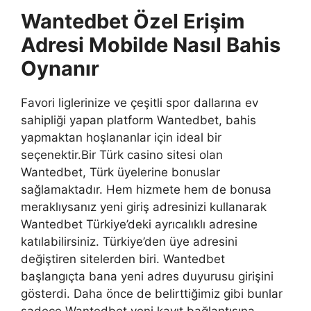
Wantedbet Özel Erişim
Adresi Mobilde Nasıl Bahis
Oynanır
Favori liglerinize ve çeşitli spor dallarına ev
sahipliği yapan platform Wantedbet, bahis
yapmaktan hoşlananlar için ideal bir
seçenektir.Bir Türk casino sitesi olan
Wantedbet, Türk üyelerine bonuslar
sağlamaktadır. Hem hizmete hem de bonusa
meraklıysanız yeni giriş adresinizi kullanarak
Wantedbet Türkiye’deki ayrıcalıklı adresine
katılabilirsiniz. Türkiye’den üye adresini
değiştiren sitelerden biri. Wantedbet
başlangıçta bana yeni adres duyurusu girişini
gösterdi. Daha önce de belirttiğimiz gibi bunlar