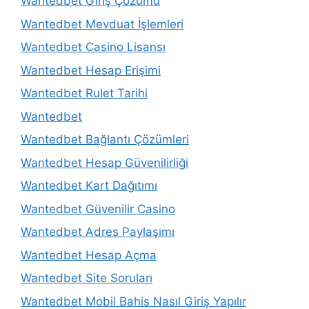
Wantedbet Giriş Çözümü
Wantedbet Mevduat İşlemleri
Wantedbet Casino Lisansı
Wantedbet Hesap Erişimi
Wantedbet Rulet Tarihi
Wantedbet
Wantedbet Bağlantı Çözümleri
Wantedbet Hesap Güvenilirliği
Wantedbet Kart Dağıtımı
Wantedbet Güvenilir Casino
Wantedbet Adres Paylaşımı
Wantedbet Hesap Açma
Wantedbet Site Soruları
Wantedbet Mobil Bahis Nasıl Giriş Yapılır