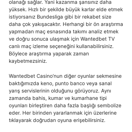
olanağı sağlar. Yani kazanma şansınız daha
yüksek. Hızlı bir şekilde büyük karlar elde etmek
istiyorsanız Bundesliga gibi bir rekabet size
daha çok yakışacaktır. Herhangi bir ön araştırma
yapmadan maç esnasında takımı analiz etmek
ve doğru sonuca ulaşmak için Wantedbet TV
canlı maç izleme seçeneğini kullanabilirsiniz.
Böylece araştırma yaparak zaman
kaybetmezsiniz.
Wantedbet Casino’nun diğer oyunlar sekmesine
baktığımızda keno, punto banco veya sanal
yarış servislerinin olduğunu görüyoruz. Aynı
zamanda bahis, kumar ve kumarhane tipi
oyunları birleştiren daha fazla başlığı sembolize
eder. Her birinden yararlanmak için üzerlerine
tıklayarak doğrudan oyuna erişebilirsiniz.