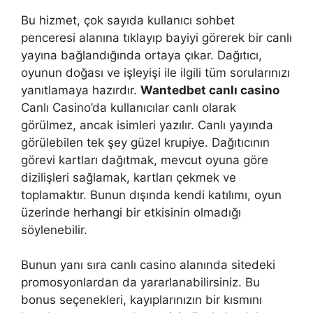
Bu hizmet, çok sayıda kullanıcı sohbet
penceresi alanına tıklayıp bayiyi görerek bir canlı
yayına bağlandığında ortaya çıkar. Dağıtıcı,
oyunun doğası ve işleyişi ile ilgili tüm sorularınızı
yanıtlamaya hazırdır.
Wantedbet canlı casino
Canlı Casino’da kullanıcılar canlı olarak
görülmez, ancak isimleri yazılır. Canlı yayında
görülebilen tek şey güzel krupiye. Dağıtıcının
görevi kartları dağıtmak, mevcut oyuna göre
dizilişleri sağlamak, kartları çekmek ve
toplamaktır. Bunun dışında kendi katılımı, oyun
üzerinde herhangi bir etkisinin olmadığı
söylenebilir.
Bunun yanı sıra canlı casino alanında sitedeki
promosyonlardan da yararlanabilirsiniz. Bu
bonus seçenekleri, kayıplarınızın bir kısmını