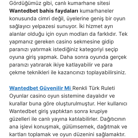
Gördüğümüz gibi, canlı kumarhane sitesi
Wantedbet bahis faydaları
kumarhaneler
konusunda cimri değil, üyelerine geniş bir oyun
sağlayıcı yelpazesi sunuyor. İki hizmet ayrı
alanlar olduğu için oyun modları da farklıdır. Tek
yapmanız gereken casino sekmesine gidip
paranızı yatırmak istediğiniz kategoriyi seçip
oyuna giriş yapmak. Daha sonra oyunda gerçek
paranızı yatırarak ikiye katlayabilir ve para
çekme teknikleri ile kazancınızı toplayabilirsiniz.
Wantedbet Güvenilir Mi
Renkli Türk Ruleti
Oyunlar casino oyun sistemine dayalıdır ve
kurallar buna göre oluşturulmuştur. Her kullanıcı
Wantedbet giriş yaptıktan sonra krupiye
güzelleri ile canlı yayına katılabilirler. Dağıtıcının
ana işlevi konuşmak, gülümsemek, dağıtmak ve
kartları toplamak ve oyun düzenini sağlamaktır.