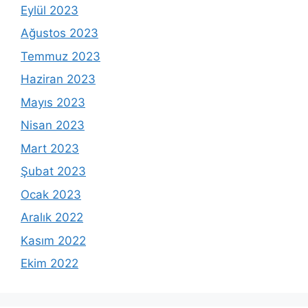
Eylül 2023
Ağustos 2023
Temmuz 2023
Haziran 2023
Mayıs 2023
Nisan 2023
Mart 2023
Şubat 2023
Ocak 2023
Aralık 2022
Kasım 2022
Ekim 2022