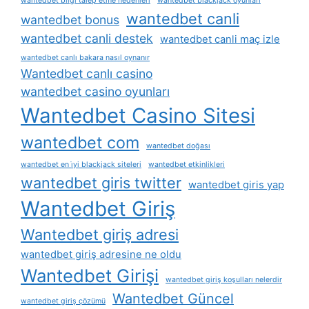
wantedbet bilgi talep etme nedenleri
wantedbet blackjack oyunları
wantedbet canli
wantedbet bonus
wantedbet canli destek
wantedbet canli maç izle
wantedbet canlı bakara nasıl oynanır
Wantedbet canlı casino
wantedbet casino oyunları
Wantedbet Casino Sitesi
wantedbet com
wantedbet doğası
wantedbet en i̇yi blackjack siteleri
wantedbet etkinlikleri
wantedbet giris twitter
wantedbet giris yap
Wantedbet Giriş
Wantedbet giriş adresi
wantedbet giriş adresine ne oldu
Wantedbet Girişi
wantedbet giriş koşulları nelerdir
Wantedbet Güncel
wantedbet giriş çözümü