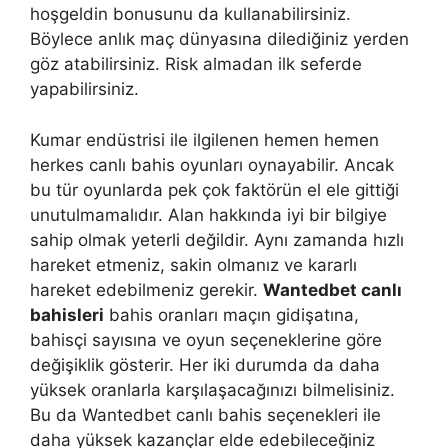
hoşgeldin bonusunu da kullanabilirsiniz.
Böylece anlık maç dünyasına dilediğiniz yerden
göz atabilirsiniz. Risk almadan ilk seferde
yapabilirsiniz.
Kumar endüstrisi ile ilgilenen hemen hemen
herkes canlı bahis oyunları oynayabilir. Ancak
bu tür oyunlarda pek çok faktörün el ele gittiği
unutulmamalıdır. Alan hakkında iyi bir bilgiye
sahip olmak yeterli değildir. Aynı zamanda hızlı
hareket etmeniz, sakin olmanız ve kararlı
hareket edebilmeniz gerekir.
Wantedbet canlı
bahisleri
bahis oranları maçın gidişatına,
bahisçi sayısına ve oyun seçeneklerine göre
değişiklik gösterir. Her iki durumda da daha
yüksek oranlarla karşılaşacağınızı bilmelisiniz.
Bu da Wantedbet canlı bahis seçenekleri ile
daha yüksek kazançlar elde edebileceğiniz