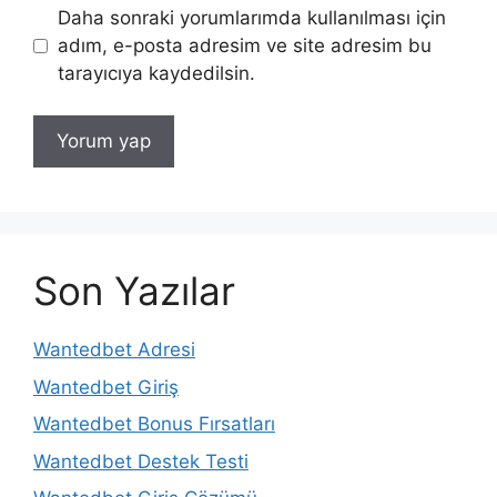
Daha sonraki yorumlarımda kullanılması için
adım, e-posta adresim ve site adresim bu
tarayıcıya kaydedilsin.
Son Yazılar
Wantedbet Adresi
Wantedbet Giriş
Wantedbet Bonus Fırsatları
Wantedbet Destek Testi