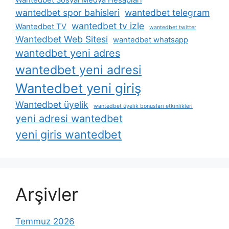
Wantedbet Sosyal Medya Hesapları
wantedbet spor bahisleri
wantedbet telegram
wantedbet tv izle
Wantedbet TV
wantedbet twitter
Wantedbet Web Sitesi
wantedbet whatsapp
wantedbet yeni adres
wantedbet yeni adresi
Wantedbet yeni giriş
Wantedbet üyelik
wantedbet üyelik bonusları etkinlikleri
yeni adresi wantedbet
yeni giris wantedbet
Arşivler
Temmuz 2026