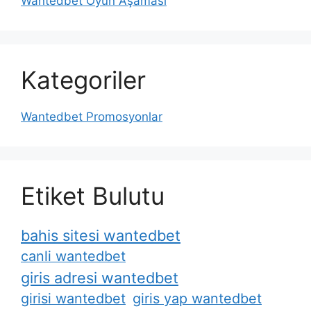
Wantedbet Oyun Aşaması
Kategoriler
Wantedbet Promosyonlar
Etiket Bulutu
bahis sitesi wantedbet
canli wantedbet
giris adresi wantedbet
girisi wantedbet
giris yap wantedbet