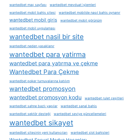
wantedbet maç sayfası
wantedbet mevduat i̇şlemleri
wantedbet mobil bahis sitesi
wantedbet mobilde nasıl bahis oynanır
wantedbet mobil giriş
wantedbet mobil görünüm
wantedbet mobil uygulaması
wantedbet nasil bir site
wantedbet neden yasaklanır
wantedbet para yatirma
wantedbet para yatırma ve çekme
Wantedbet Para Çekme
wantedbet poker turnuvalarına katılım
wantedbet promosyon
wantedbet promosyon kodu
wantedbet rulet çeşitleri
wantedbet sahne bazlı yapılar
wantedbet sanal bahis
wantedbet sektör desteği
wantedbet seviye güncellemeleri
wantedbet sikayet
wantedbet sitesinin yeni kullanıcıları
wantedbet slot bahisleri