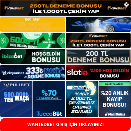
×
WANTEDBET GİRİŞ İÇİN TIKLAYINIZ!