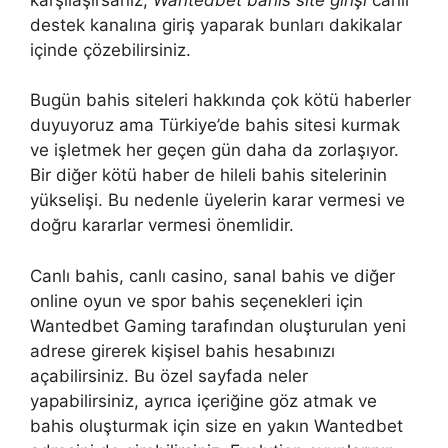
destek kanalına giriş yaparak bunları dakikalar
içinde çözebilirsiniz.
Bugün bahis siteleri hakkında çok kötü haberler
duyuyoruz ama Türkiye’de bahis sitesi kurmak
ve işletmek her geçen gün daha da zorlaşıyor.
Bir diğer kötü haber de hileli bahis sitelerinin
yükselişi. Bu nedenle üyelerin karar vermesi ve
doğru kararlar vermesi önemlidir.
Canlı bahis, canlı casino, sanal bahis ve diğer
online oyun ve spor bahis seçenekleri için
Wantedbet Gaming tarafından oluşturulan yeni
adrese girerek kişisel bahis hesabınızı
açabilirsiniz. Bu özel sayfada neler
yapabilirsiniz, ayrıca içeriğine göz atmak ve
bahis oluşturmak için size en yakın Wantedbet