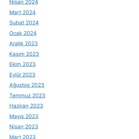
Nisan 2024
Mart 2024
Şubat 2024
Ocak 2024
Aralık 2023
Kasım 2023
Ekim 2023
Eylül 2023
Ağustos 2023
Temmuz 2023
Haziran 2023
Mayıs 2023
Nisan 2023
Mart 2023