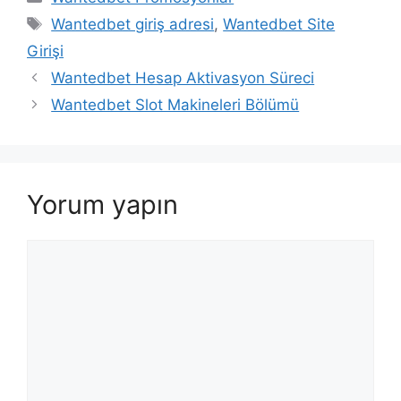
Etiketler
Wantedbet giriş adresi
,
Wantedbet Site
Girişi
Yazı
Wantedbet Hesap Aktivasyon Süreci
dolaşımı
Wantedbet Slot Makineleri Bölümü
Yorum yapın
Yorum