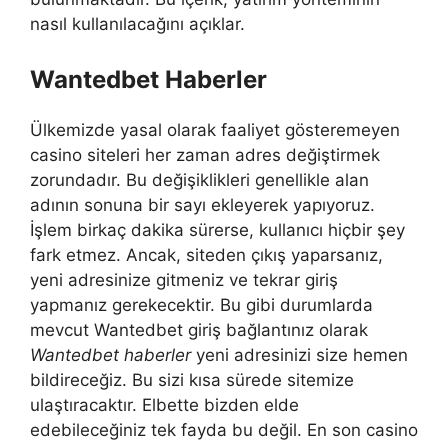
nasıl kullanılacağını açıklar.
Wantedbet Haberler
Ülkemizde yasal olarak faaliyet gösteremeyen
casino siteleri her zaman adres değiştirmek
zorundadır. Bu değişiklikleri genellikle alan
adının sonuna bir sayı ekleyerek yapıyoruz.
İşlem birkaç dakika sürerse, kullanıcı hiçbir şey
fark etmez. Ancak, siteden çıkış yaparsanız,
yeni adresinize gitmeniz ve tekrar giriş
yapmanız gerekecektir. Bu gibi durumlarda
mevcut Wantedbet giriş bağlantınız olarak
Wantedbet haberler
yeni adresinizi size hemen
bildireceğiz. Bu sizi kısa sürede sitemize
ulaştıracaktır. Elbette bizden elde
edebileceğiniz tek fayda bu değil. En son casino