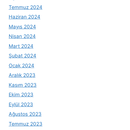
Temmuz 2024
Haziran 2024
Mayıs 2024
Nisan 2024
Mart 2024
Şubat 2024
Ocak 2024
Aralık 2023
Kasım 2023
Ekim 2023
Eylül 2023
Ağustos 2023
Temmuz 2023