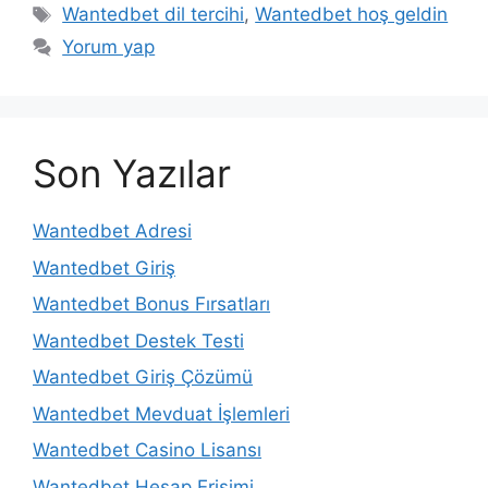
Etiketler
Wantedbet dil tercihi
,
Wantedbet hoş geldin
Yorum yap
Son Yazılar
Wantedbet Adresi
Wantedbet Giriş
Wantedbet Bonus Fırsatları
Wantedbet Destek Testi
Wantedbet Giriş Çözümü
Wantedbet Mevduat İşlemleri
Wantedbet Casino Lisansı
Wantedbet Hesap Erişimi