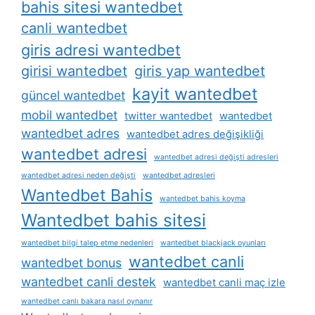
bahis sitesi wantedbet
canli wantedbet
giris adresi wantedbet
girisi wantedbet
giris yap wantedbet
kayit wantedbet
güncel wantedbet
mobil wantedbet
twitter wantedbet
wantedbet
wantedbet adres
wantedbet adres değişikliği
wantedbet adresi
wantedbet adresi değişti adresleri
wantedbet adresi neden değişti
wantedbet adresleri
Wantedbet Bahis
wantedbet bahis koyma
Wantedbet bahis sitesi
wantedbet bilgi talep etme nedenleri
wantedbet blackjack oyunları
wantedbet canli
wantedbet bonus
wantedbet canli destek
wantedbet canli maç izle
wantedbet canlı bakara nasıl oynanır