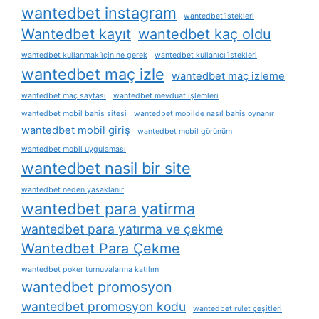
wantedbet instagram
wantedbet i̇stekleri
Wantedbet kayıt
wantedbet kaç oldu
wantedbet kullanmak i̇çin ne gerek
wantedbet kullanıcı i̇stekleri
wantedbet maç izle
wantedbet maç izleme
wantedbet maç sayfası
wantedbet mevduat i̇şlemleri
wantedbet mobil bahis sitesi
wantedbet mobilde nasıl bahis oynanır
wantedbet mobil giriş
wantedbet mobil görünüm
wantedbet mobil uygulaması
wantedbet nasil bir site
wantedbet neden yasaklanır
wantedbet para yatirma
wantedbet para yatırma ve çekme
Wantedbet Para Çekme
wantedbet poker turnuvalarına katılım
wantedbet promosyon
wantedbet promosyon kodu
wantedbet rulet çeşitleri