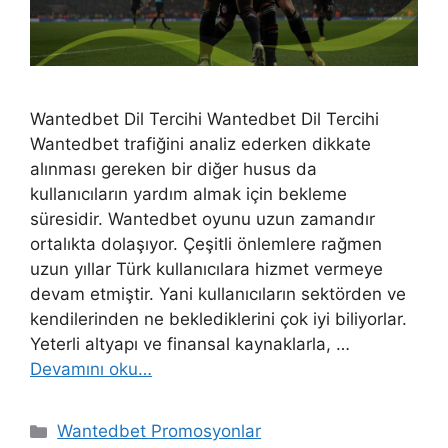
Wantedbet Dil Tercihi Wantedbet Dil Tercihi
Wantedbet trafiğini analiz ederken dikkate
alınması gereken bir diğer husus da
kullanıcıların yardım almak için bekleme
süresidir. Wantedbet oyunu uzun zamandır
ortalıkta dolaşıyor. Çeşitli önlemlere rağmen
uzun yıllar Türk kullanıcılara hizmet vermeye
devam etmiştir. Yani kullanıcıların sektörden ve
kendilerinden ne beklediklerini çok iyi biliyorlar.
Yeterli altyapı ve finansal kaynaklarla, …
Devamını oku…
Kategoriler
Wantedbet Promosyonlar