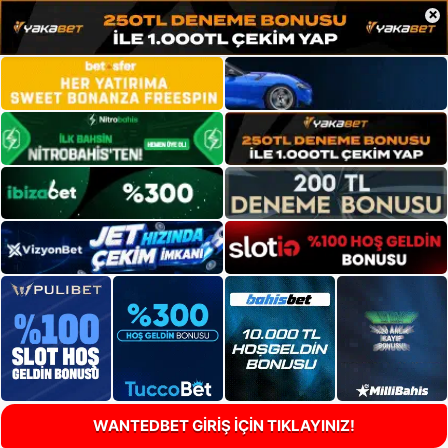
×
WANTEDBET GİRİŞ İÇİN TIKLAYINIZ!