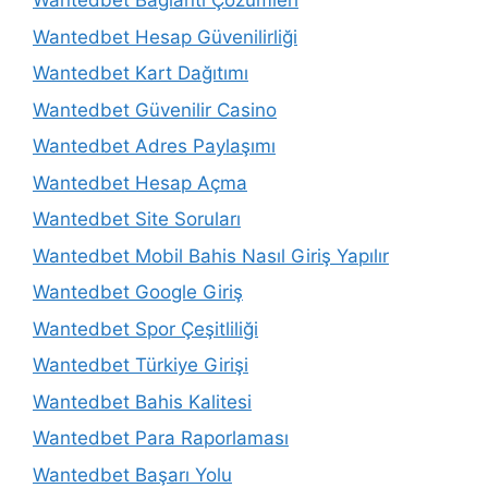
Wantedbet Bağlantı Çözümleri
Wantedbet Hesap Güvenilirliği
Wantedbet Kart Dağıtımı
Wantedbet Güvenilir Casino
Wantedbet Adres Paylaşımı
Wantedbet Hesap Açma
Wantedbet Site Soruları
Wantedbet Mobil Bahis Nasıl Giriş Yapılır
Wantedbet Google Giriş
Wantedbet Spor Çeşitliliği
Wantedbet Türkiye Girişi
Wantedbet Bahis Kalitesi
Wantedbet Para Raporlaması
Wantedbet Başarı Yolu