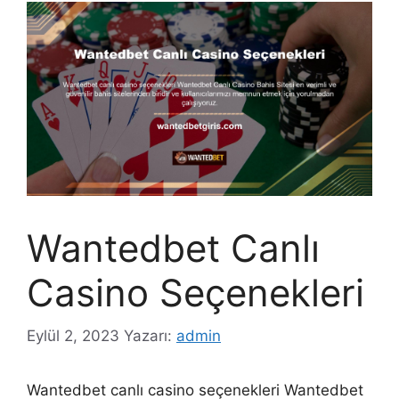
Wantedbet Canlı
Casino Seçenekleri
Eylül 2, 2023
Yazarı:
admin
Wantedbet canlı casino seçenekleri Wantedbet