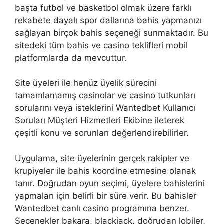
başta futbol ve basketbol olmak üzere farklı
rekabete dayalı spor dallarına bahis yapmanızı
sağlayan birçok bahis seçeneği sunmaktadır. Bu
sitedeki tüm bahis ve casino teklifleri mobil
platformlarda da mevcuttur.
Site üyeleri ile henüz üyelik sürecini
tamamlamamış casinolar ve casino tutkunları
sorularını veya isteklerini Wantedbet Kullanıcı
Soruları Müşteri Hizmetleri Ekibine ileterek
çeşitli konu ve sorunları değerlendirebilirler.
Uygulama, site üyelerinin gerçek rakipler ve
krupiyeler ile bahis koordine etmesine olanak
tanır. Doğrudan oyun seçimi, üyelere bahislerini
yapmaları için belirli bir süre verir. Bu bahisler
Wantedbet canlı casino programına benzer.
Seçenekler bakara, blackjack, doğrudan lobiler,