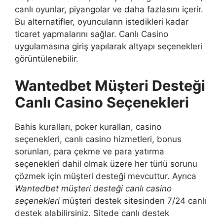
canlı oyunlar, piyangolar ve daha fazlasını içerir.
Bu alternatifler, oyuncuların istedikleri kadar
ticaret yapmalarını sağlar. Canlı Casino
uygulamasına giriş yapılarak altyapı seçenekleri
görüntülenebilir.
Wantedbet Müşteri Desteği
Canlı Casino Seçenekleri
Bahis kuralları, poker kuralları, casino
seçenekleri, canlı casino hizmetleri, bonus
sorunları, para çekme ve para yatırma
seçenekleri dahil olmak üzere her türlü sorunu
çözmek için müşteri desteği mevcuttur. Ayrıca
Wantedbet müşteri desteği canlı casino
seçenekleri
müşteri destek sitesinden 7/24 canlı
destek alabilirsiniz. Sitede canlı destek