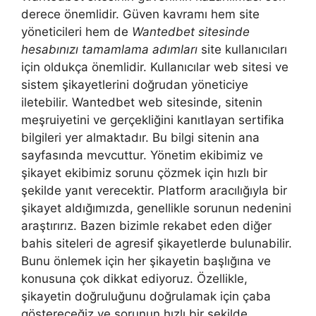
derece önemlidir. Güven kavramı hem site
yöneticileri hem de
Wantedbet sitesinde
hesabınızı tamamlama adımları
site kullanıcıları
için oldukça önemlidir. Kullanıcılar web sitesi ve
sistem şikayetlerini doğrudan yöneticiye
iletebilir. Wantedbet web sitesinde, sitenin
meşruiyetini ve gerçekliğini kanıtlayan sertifika
bilgileri yer almaktadır. Bu bilgi sitenin ana
sayfasında mevcuttur. Yönetim ekibimiz ve
şikayet ekibimiz sorunu çözmek için hızlı bir
şekilde yanıt verecektir. Platform aracılığıyla bir
şikayet aldığımızda, genellikle sorunun nedenini
araştırırız. Bazen bizimle rekabet eden diğer
bahis siteleri de agresif şikayetlerde bulunabilir.
Bunu önlemek için her şikayetin başlığına ve
konusuna çok dikkat ediyoruz. Özellikle,
şikayetin doğruluğunu doğrulamak için çaba
göstereceğiz ve sorunun hızlı bir şekilde