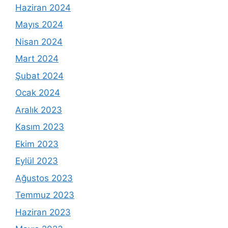
Haziran 2024
Mayıs 2024
Nisan 2024
Mart 2024
Şubat 2024
Ocak 2024
Aralık 2023
Kasım 2023
Ekim 2023
Eylül 2023
Ağustos 2023
Temmuz 2023
Haziran 2023