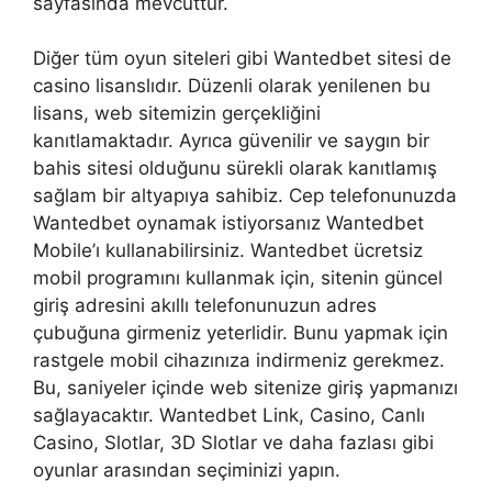
sayfasında mevcuttur.
Diğer tüm oyun siteleri gibi Wantedbet sitesi de
casino lisanslıdır. Düzenli olarak yenilenen bu
lisans, web sitemizin gerçekliğini
kanıtlamaktadır. Ayrıca güvenilir ve saygın bir
bahis sitesi olduğunu sürekli olarak kanıtlamış
sağlam bir altyapıya sahibiz. Cep telefonunuzda
Wantedbet oynamak istiyorsanız Wantedbet
Mobile’ı kullanabilirsiniz. Wantedbet ücretsiz
mobil programını kullanmak için, sitenin güncel
giriş adresini akıllı telefonunuzun adres
çubuğuna girmeniz yeterlidir. Bunu yapmak için
rastgele mobil cihazınıza indirmeniz gerekmez.
Bu, saniyeler içinde web sitenize giriş yapmanızı
sağlayacaktır. Wantedbet Link, Casino, Canlı
Casino, Slotlar, 3D Slotlar ve daha fazlası gibi
oyunlar arasından seçiminizi yapın.