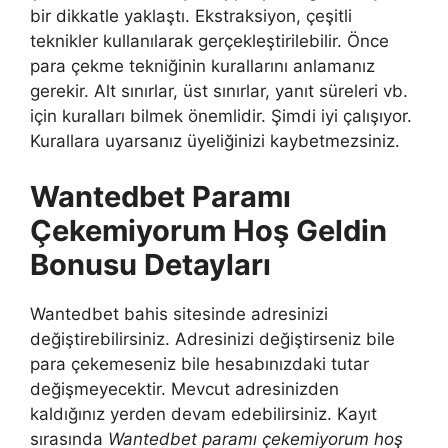
bir dikkatle yaklaştı. Ekstraksiyon, çeşitli
teknikler kullanılarak gerçekleştirilebilir. Önce
para çekme tekniğinin kurallarını anlamanız
gerekir. Alt sınırlar, üst sınırlar, yanıt süreleri vb.
için kuralları bilmek önemlidir. Şimdi iyi çalışıyor.
Kurallara uyarsanız üyeliğinizi kaybetmezsiniz.
Wantedbet Paramı
Çekemiyorum Hoş Geldin
Bonusu Detayları
Wantedbet bahis sitesinde adresinizi
değiştirebilirsiniz. Adresinizi değiştirseniz bile
para çekemeseniz bile hesabınızdaki tutar
değişmeyecektir. Mevcut adresinizden
kaldığınız yerden devam edebilirsiniz. Kayıt
sırasında
Wantedbet paramı çekemiyorum hoş