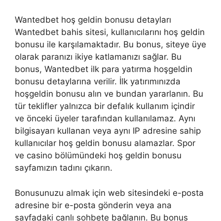
Wantedbet hoş geldin bonusu detayları
Wantedbet bahis sitesi, kullanıcılarını hoş geldin
bonusu ile karşılamaktadır. Bu bonus, siteye üye
olarak paranızı ikiye katlamanızı sağlar. Bu
bonus, Wantedbet ilk para yatırma hoşgeldin
bonusu detaylarına verilir. İlk yatırımınızda
hoşgeldin bonusu alın ve bundan yararlanın. Bu
tür teklifler yalnızca bir defalık kullanım içindir
ve önceki üyeler tarafından kullanılamaz. Aynı
bilgisayarı kullanan veya aynı IP adresine sahip
kullanıcılar hoş geldin bonusu alamazlar. Spor
ve casino bölümündeki hoş geldin bonusu
sayfamızın tadını çıkarın.
Bonusunuzu almak için web sitesindeki e-posta
adresine bir e-posta gönderin veya ana
sayfadaki canlı sohbete bağlanın. Bu bonus