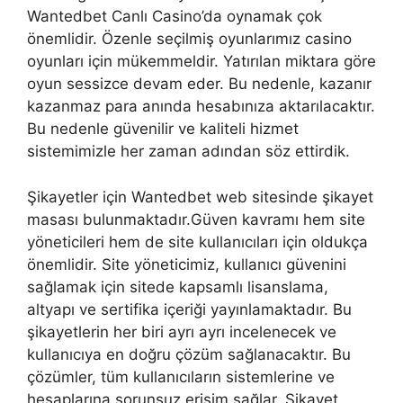
Wantedbet Canlı Casino’da oynamak çok
önemlidir. Özenle seçilmiş oyunlarımız casino
oyunları için mükemmeldir. Yatırılan miktara göre
oyun sessizce devam eder. Bu nedenle, kazanır
kazanmaz para anında hesabınıza aktarılacaktır.
Bu nedenle güvenilir ve kaliteli hizmet
sistemimizle her zaman adından söz ettirdik.
Şikayetler için Wantedbet web sitesinde şikayet
masası bulunmaktadır.Güven kavramı hem site
yöneticileri hem de site kullanıcıları için oldukça
önemlidir. Site yöneticimiz, kullanıcı güvenini
sağlamak için sitede kapsamlı lisanslama,
altyapı ve sertifika içeriği yayınlamaktadır. Bu
şikayetlerin her biri ayrı ayrı incelenecek ve
kullanıcıya en doğru çözüm sağlanacaktır. Bu
çözümler, tüm kullanıcıların sistemlerine ve
hesaplarına sorunsuz erişim sağlar. Şikayet