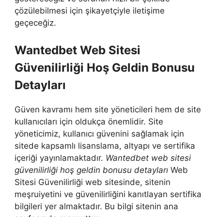
çözülebilmesi için şikayetçiyle iletişime
geçeceğiz.
Wantedbet Web Sitesi
Güvenilirliği Hoş Geldin Bonusu
Detayları
Güven kavramı hem site yöneticileri hem de site
kullanıcıları için oldukça önemlidir. Site
yöneticimiz, kullanıcı güvenini sağlamak için
sitede kapsamlı lisanslama, altyapı ve sertifika
içeriği yayınlamaktadır.
Wantedbet web sitesi
güvenilirliği hoş geldin bonusu detayları
Web
Sitesi Güvenilirliği web sitesinde, sitenin
meşruiyetini ve güvenilirliğini kanıtlayan sertifika
bilgileri yer almaktadır. Bu bilgi sitenin ana