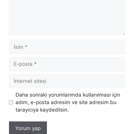
İsim
E-
posta
İnternet
sitesi
Daha sonraki yorumlarımda kullanılması için
adım, e-posta adresim ve site adresim bu
tarayıcıya kaydedilsin.