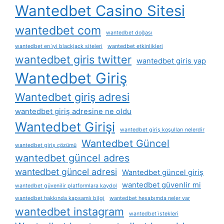
Wantedbet Casino Sitesi
wantedbet com
wantedbet doğası
wantedbet en i̇yi blackjack siteleri
wantedbet etkinlikleri
wantedbet giris twitter
wantedbet giris yap
Wantedbet Giriş
Wantedbet giriş adresi
wantedbet giriş adresine ne oldu
Wantedbet Girişi
wantedbet giriş koşulları nelerdir
Wantedbet Güncel
wantedbet giriş çözümü
wantedbet güncel adres
wantedbet güncel adresi
Wantedbet güncel giriş
wantedbet güvenlir mi
wantedbet güvenilir platformlara kaydol
wantedbet hakkında kapsamlı bilgi
wantedbet hesabımda neler var
wantedbet instagram
wantedbet i̇stekleri